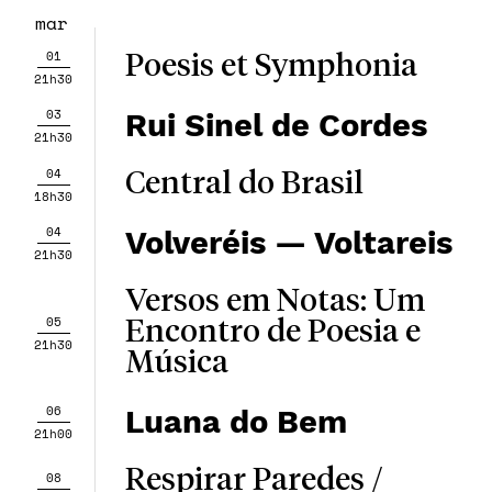
mar
01
Poesis et Symphonia
21h30
03
Rui Sinel de Cordes
21h30
04
Central do Brasil
18h30
04
Volveréis — Voltareis
21h30
Versos em Notas: Um
05
Encontro de Poesia e
21h30
Música
06
Luana do Bem
21h00
Respirar Paredes /
08