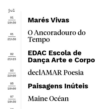
jul
01
Marés Vivas
18h30
O Ancoradouro do
01
Tempo
21h30
EDAC Escola de
02
Dança Arte e Corpo
21h15
03
declAMAR Poesia
22h00
05
Paisagens Inúteis
18h00
07
Maine Océan
18h30