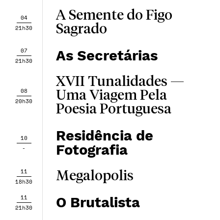
A Semente do Figo
04
Sagrado
21h30
07
As Secretárias
21h30
XVII Tunalidades —
08
Uma Viagem Pela
20h30
Poesia Portuguesa
Residência de
10
Fotografia
-
11
Megalopolis
18h30
11
O Brutalista
21h30