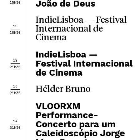
João de Deus
15h30
IndieLisboa — Festival
12
Internacional de
18h30
Cinema
IndieLisboa —
12
Festival Internacional
21h30
de Cinema
13
Hélder Bruno
21h30
VLOORXM
Performance-
14
Concerto para um
21h30
Caleidoscópio Jorge