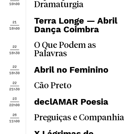
Dramaturgia
10h00
Terra Longe — Abril
21
Dança Coimbra
18h00
O Que Podem as
22
Palavras
18h30
22
Abril no Feminino
18h30
22
Cão Preto
21h30
23
declAMAR Poesia
22h00
26
Preguiças e Companhia
11h00
X Lágrimas de