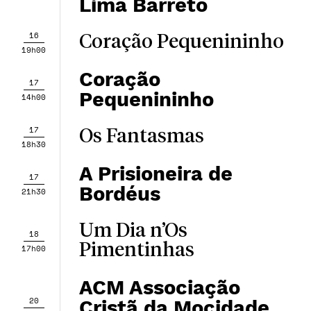
Lima Barreto
16
Coração Pequenininho
19h00
Coração
17
Pequenininho
14h00
17
Os Fantasmas
18h30
A Prisioneira de
17
Bordéus
21h30
Um Dia n’Os
18
Pimentinhas
17h00
ACM Associação
20
Cristã da Mocidade