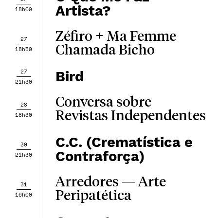
Artista?
18h00
Zéfiro + Ma Femme
27
Chamada Bicho
18h30
27
Bird
21h30
Conversa sobre
28
Revistas Independentes
18h30
C.C. (Crematística e
30
Contraforça)
21h30
Arredores — Arte
31
Peripatética
16h00