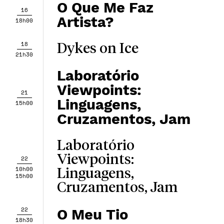
O Que Me Faz
16
Artista?
18h00
18
Dykes on Ice
21h30
Laboratório
Viewpoints:
21
Linguagens,
15h00
Cruzamentos, Jam
Laboratório
Viewpoints:
22
10h00
Linguagens,
15h00
Cruzamentos, Jam
22
O Meu Tio
18h30