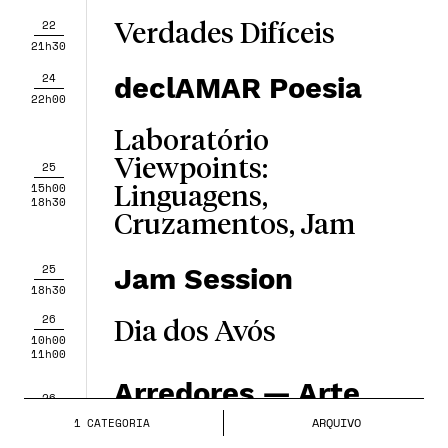
22
Verdades Difíceis
21h30
24
declAMAR Poesia
22h00
Laboratório
Viewpoints:
25
15h00
Linguagens,
18h30
Cruzamentos, Jam
25
Jam Session
18h30
26
Dia dos Avós
10h00
11h00
Arredores — Arte
26
Peripatética
10h00
ARQUIVO
1
CATEGORIA