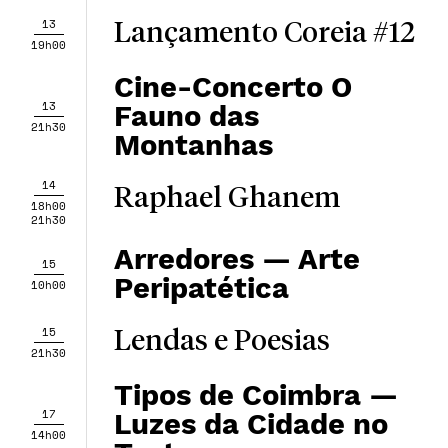
13
Lançamento Coreia #12
19h00
Cine-Concerto O
13
Fauno das
21h30
Montanhas
14
Raphael Ghanem
18h00
21h30
Arredores — Arte
15
Peripatética
10h00
15
Lendas e Poesias
21h30
Tipos de Coimbra —
17
Luzes da Cidade no
14h00