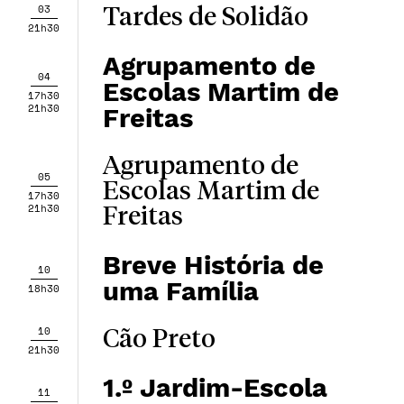
03
Tardes de Solidão
21h30
Agrupamento de
04
Escolas Martim de
17h30
21h30
Freitas
Agrupamento de
05
Escolas Martim de
17h30
21h30
Freitas
Breve História de
10
uma Família
18h30
10
Cão Preto
21h30
1.º Jardim-Escola
11