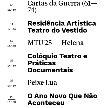
Cartas da Guerra (61—
17
74)
21h30
Residência Artística
19
Teatro do Vestido
14h00
19
MTU'25 — Helena
21h30
Colóquio Teatro e
20
Práticas
14h30
Documentais
20
Peixe Lua
18h30
O Ano Novo Que Não
20
Aconteceu
21h30