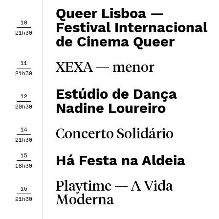
Queer Lisboa —
10
Festival Internacional
21h30
de Cinema Queer
11
XEXA — menor
21h30
Estúdio de Dança
12
Nadine Loureiro
20h30
14
Concerto Solidário
21h30
15
Há Festa na Aldeia
18h30
Playtime — A Vida
15
Moderna
21h30