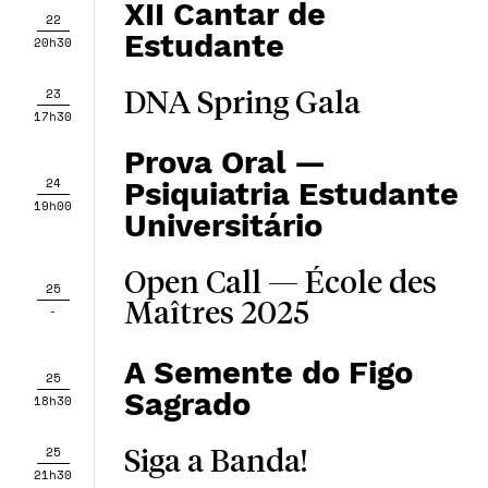
XII Cantar de
22
Estudante
20h30
23
DNA Spring Gala
17h30
Prova Oral —
24
Psiquiatria Estudante
19h00
Universitário
Open Call — École des
25
Maîtres 2025
-
A Semente do Figo
25
Sagrado
18h30
25
Siga a Banda!
21h30