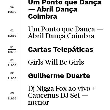
Um Ponto que Dança
01
— Abril Dança
10h00
Coimbra
Um Ponto que Dança —
01
Abril Dança Coimbra
11h30
01
Cartas Telepáticas
18h30
01
Girls Will Be Girls
21h30
02
Guilherme Duarte
21h30
Dj Nigga Fox ao vivo +
03
Caucenus DJ Set —
21h30
menor