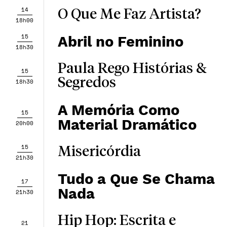
14
O Que Me Faz Artista?
18h00
15
Abril no Feminino
18h30
Paula Rego Histórias &
15
Segredos
18h30
A Memória Como
15
Material Dramático
20h00
15
Misericórdia
21h30
Tudo a Que Se Chama
17
Nada
21h30
Hip Hop: Escrita e
21