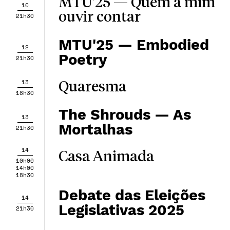
MTU'25 — Quem a mim
10
ouvir contar
21h30
MTU'25 — Embodied
12
Poetry
21h30
13
Quaresma
18h30
The Shrouds — As
13
Mortalhas
21h30
14
Casa Animada
10h00
14h00
18h30
Debate das Eleições
14
Legislativas 2025
21h30