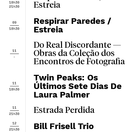
18h30
Estreia
21h30
Respirar Paredes /
09
Estreia
18h30
Do Real Discordante —
11
Obras da Coleção dos
-
Encontros de Fotografia
Twin Peaks: Os
11
Últimos Sete Dias De
18h30
Laura Palmer
11
Estrada Perdida
21h30
12
Bill Frisell Trio
21h30