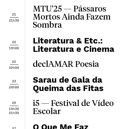
MTU'25 — Pássaros
21
Mortos Ainda Fazem
21h30
Sombra
Literatura & Etc.:
22
Literatura e Cinema
18h00
22
declAMAR Poesia
22h00
Sarau de Gala da
23
Queima das Fitas
20h00
i5 — Festival de Vídeo
26
14h30
Escolar
21h30
O Que Me Faz
27