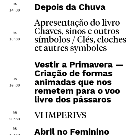
04
Depois da Chuva
14h30
Apresentação do livro
Chaves, sinos e outros
04
símbolos / Clés, cloches
18h30
et autres symboles
Vestir a Primavera —
Criação de formas
05
animadas que nos
10h30
remetem para o voo
livre dos pássaros
05
VI IMPERIVS
20h30
08
Abril no Feminino