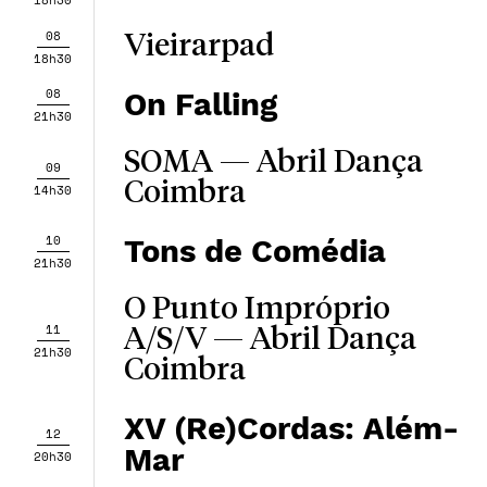
18h30
08
Vieirarpad
18h30
08
On Falling
21h30
SOMA — Abril Dança
09
Coimbra
14h30
10
Tons de Comédia
21h30
O Punto Impróprio
11
A/S/V — Abril Dança
21h30
Coimbra
XV (Re)Cordas: Além-
12
Mar
20h30