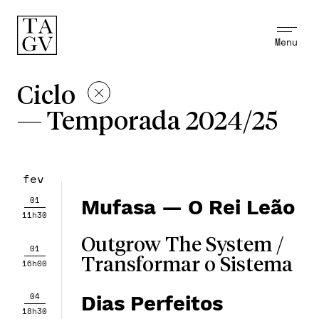
Menu
Ciclo
—
Temporada 2024/25
fev
01
Mufasa — O Rei Leão
11h30
Outgrow The System /
01
Transformar o Sistema
16h00
04
Dias Perfeitos
18h30