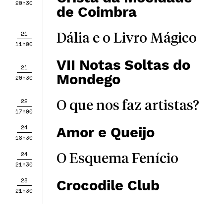
20h30
de Coimbra
21
Dália e o Livro Mágico
11h00
VII Notas Soltas do
21
Mondego
20h30
22
O que nos faz artistas?
17h00
24
Amor e Queijo
18h30
24
O Esquema Fenício
21h30
28
Crocodile Club
21h30