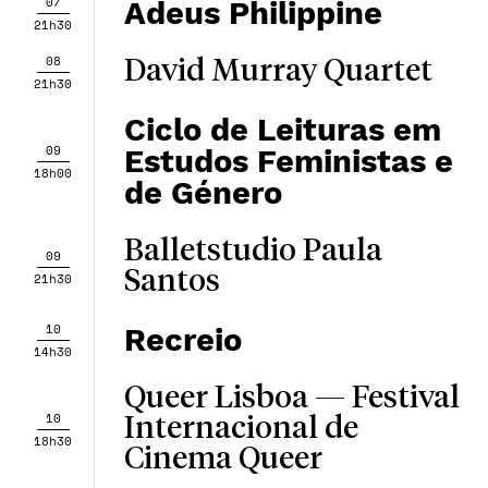
07
Adeus Philippine
21h30
08
David Murray Quartet
21h30
Ciclo de Leituras em
09
Estudos Feministas e
18h00
de Género
Balletstudio Paula
09
Santos
21h30
10
Recreio
14h30
Queer Lisboa — Festival
10
Internacional de
18h30
Cinema Queer