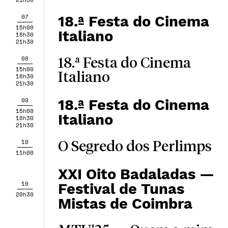
07
18.ª Festa do Cinema
15h00
Italiano
18h30
21h30
08
18.ª Festa do Cinema
15h00
Italiano
18h30
21h30
09
18.ª Festa do Cinema
15h00
Italiano
18h30
21h30
10
O Segredo dos Perlimps
11h00
XXI Oito Badaladas —
10
Festival de Tunas
20h30
Mistas de Coimbra