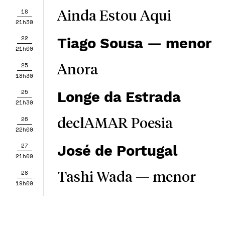
18
Ainda Estou Aqui
21h30
22
Tiago Sousa — menor
21h00
25
Anora
18h30
25
Longe da Estrada
21h30
26
declAMAR Poesia
22h00
27
José de Portugal
21h00
28
Tashi Wada — menor
19h00