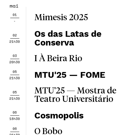
mai
01
Mimesis 2025
-
Os das Latas de
02
Conserva
21h30
03
I À Beira Rio
20h30
05
MTU'25 — FOME
21h30
MTU'25 — Mostra de
05
Teatro Universitário
21h30
06
Cosmopolis
18h30
06
O Bobo
21h30