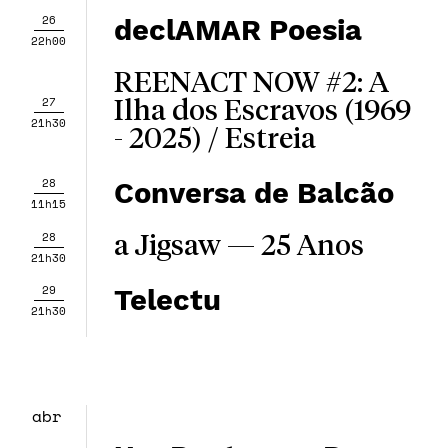
26
declAMAR Poesia
22h00
REENACT NOW #2: A
27
Ilha dos Escravos (1969
21h30
- 2025) / Estreia
28
Conversa de Balcão
11h15
28
a Jigsaw — 25 Anos
21h30
29
Telectu
21h30
abr