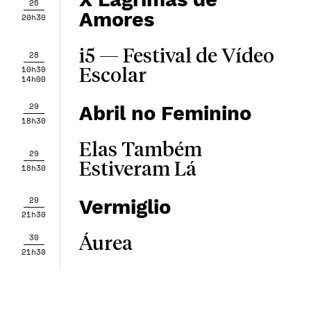
26
Amores
20h30
i5 — Festival de Vídeo
28
10h30
Escolar
14h00
29
Abril no Feminino
18h30
Elas Também
29
Estiveram Lá
18h30
29
Vermiglio
21h30
30
Áurea
21h30