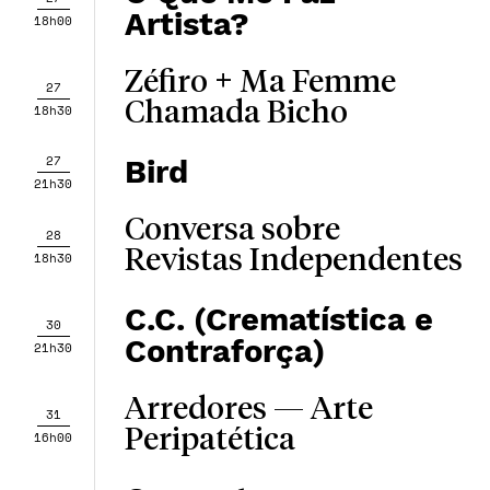
Artista?
18h00
Zéfiro + Ma Femme
27
Chamada Bicho
18h30
27
Bird
21h30
Conversa sobre
28
Revistas Independentes
18h30
C.C. (Crematística e
30
Contraforça)
21h30
Arredores — Arte
31
Peripatética
16h00