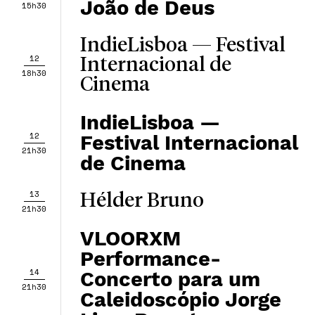
João de Deus
15h30
IndieLisboa — Festival
12
Internacional de
18h30
Cinema
IndieLisboa —
12
Festival Internacional
21h30
de Cinema
13
Hélder Bruno
21h30
VLOORXM
Performance-
14
Concerto para um
21h30
Caleidoscópio Jorge