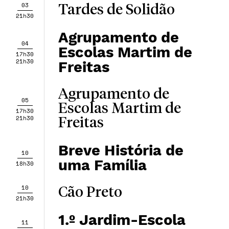
03
Tardes de Solidão
21h30
Agrupamento de
04
Escolas Martim de
17h30
21h30
Freitas
Agrupamento de
05
Escolas Martim de
17h30
21h30
Freitas
Breve História de
10
uma Família
18h30
10
Cão Preto
21h30
1.º Jardim-Escola
11