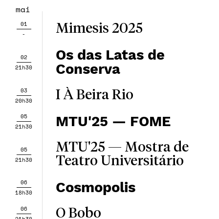
mai
01
Mimesis 2025
-
Os das Latas de
02
Conserva
21h30
03
I À Beira Rio
20h30
05
MTU'25 — FOME
21h30
MTU'25 — Mostra de
05
Teatro Universitário
21h30
06
Cosmopolis
18h30
06
O Bobo
21h30