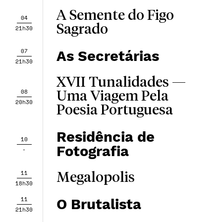
A Semente do Figo
04
Sagrado
21h30
07
As Secretárias
21h30
XVII Tunalidades —
08
Uma Viagem Pela
20h30
Poesia Portuguesa
Residência de
10
Fotografia
-
11
Megalopolis
18h30
11
O Brutalista
21h30