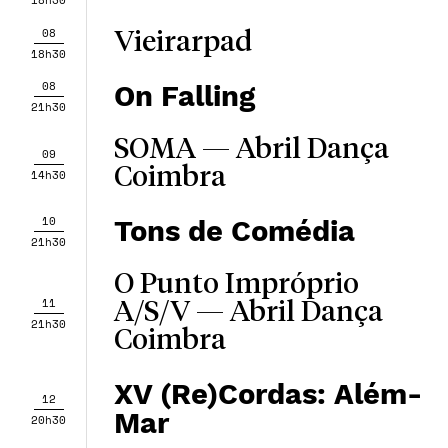
18h30
08
Vieirarpad
18h30
08
On Falling
21h30
SOMA — Abril Dança
09
Coimbra
14h30
10
Tons de Comédia
21h30
O Punto Impróprio
11
A/S/V — Abril Dança
21h30
Coimbra
XV (Re)Cordas: Além-
12
Mar
20h30