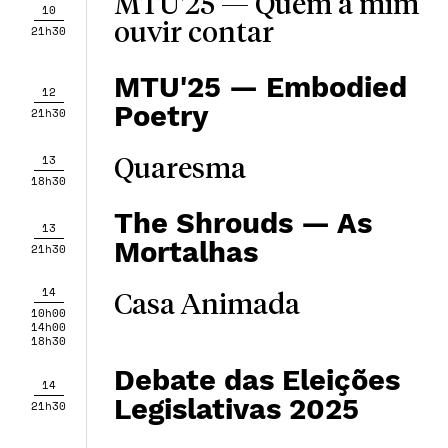
MTU'25 — Quem a mim
10
ouvir contar
21h30
MTU'25 — Embodied
12
Poetry
21h30
13
Quaresma
18h30
The Shrouds — As
13
Mortalhas
21h30
14
Casa Animada
10h00
14h00
18h30
Debate das Eleições
14
Legislativas 2025
21h30