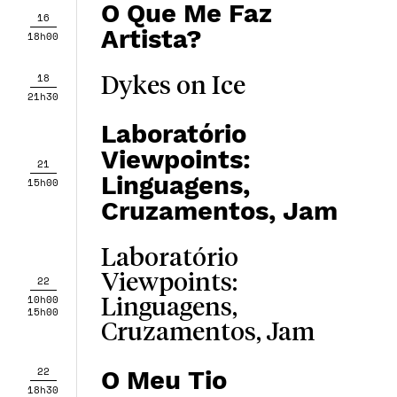
O Que Me Faz
16
Artista?
18h00
18
Dykes on Ice
21h30
Laboratório
Viewpoints:
21
Linguagens,
15h00
Cruzamentos, Jam
Laboratório
Viewpoints:
22
10h00
Linguagens,
15h00
Cruzamentos, Jam
22
O Meu Tio
18h30