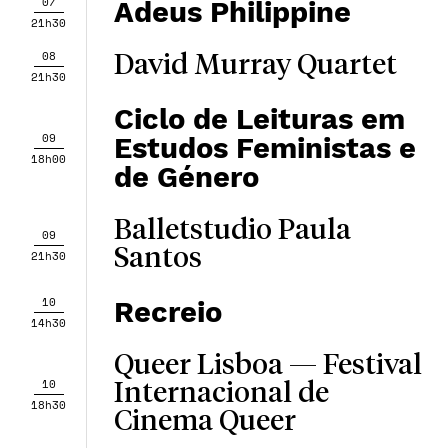
07
Adeus Philippine
21h30
08
David Murray Quartet
21h30
Ciclo de Leituras em
09
Estudos Feministas e
18h00
de Género
Balletstudio Paula
09
Santos
21h30
10
Recreio
14h30
Queer Lisboa — Festival
10
Internacional de
18h30
Cinema Queer