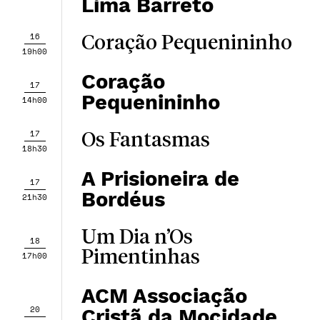
Lima Barreto
16
Coração Pequenininho
19h00
Coração
17
Pequenininho
14h00
17
Os Fantasmas
18h30
A Prisioneira de
17
Bordéus
21h30
Um Dia n’Os
18
Pimentinhas
17h00
ACM Associação
20
Cristã da Mocidade