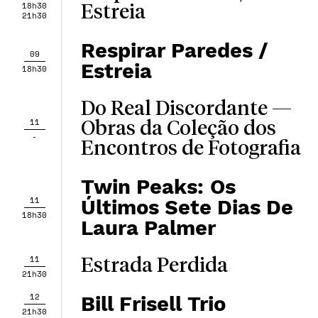
18h30
Estreia
21h30
Respirar Paredes /
09
Estreia
18h30
Do Real Discordante —
11
Obras da Coleção dos
-
Encontros de Fotografia
Twin Peaks: Os
11
Últimos Sete Dias De
18h30
Laura Palmer
11
Estrada Perdida
21h30
12
Bill Frisell Trio
21h30