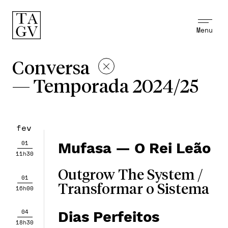
Menu
Conversa
—
Temporada 2024/25
fev
01
Mufasa — O Rei Leão
11h30
Outgrow The System /
01
Transformar o Sistema
16h00
04
Dias Perfeitos
18h30