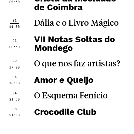
20h30
de Coimbra
21
Dália e o Livro Mágico
11h00
VII Notas Soltas do
21
Mondego
20h30
22
O que nos faz artistas?
17h00
24
Amor e Queijo
18h30
24
O Esquema Fenício
21h30
28
Crocodile Club
21h30