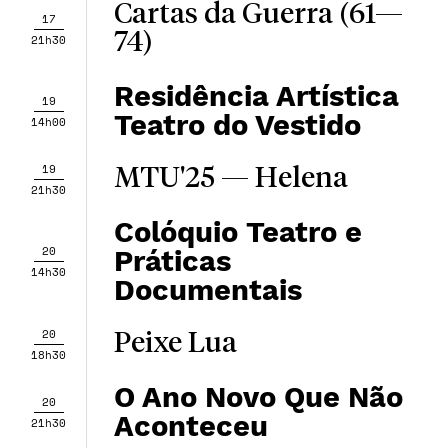
Cartas da Guerra (61—
17
74)
21h30
Residência Artística
19
Teatro do Vestido
14h00
19
MTU'25 — Helena
21h30
Colóquio Teatro e
20
Práticas
14h30
Documentais
20
Peixe Lua
18h30
O Ano Novo Que Não
20
Aconteceu
21h30