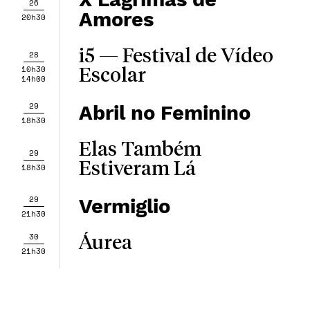
26
Amores
20h30
i5 — Festival de Vídeo
28
10h30
Escolar
14h00
29
Abril no Feminino
18h30
Elas Também
29
Estiveram Lá
18h30
29
Vermiglio
21h30
30
Áurea
21h30