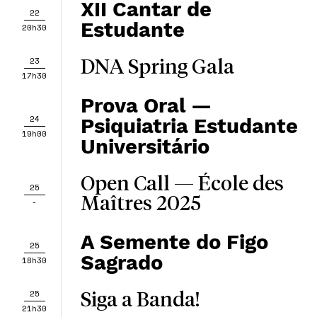
XII Cantar de
22
Estudante
20h30
23
DNA Spring Gala
17h30
Prova Oral —
24
Psiquiatria Estudante
19h00
Universitário
Open Call — École des
25
Maîtres 2025
-
A Semente do Figo
25
Sagrado
18h30
25
Siga a Banda!
21h30