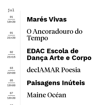
jul
01
Marés Vivas
18h30
O Ancoradouro do
01
Tempo
21h30
EDAC Escola de
02
Dança Arte e Corpo
21h15
03
declAMAR Poesia
22h00
05
Paisagens Inúteis
18h00
07
Maine Océan
18h30