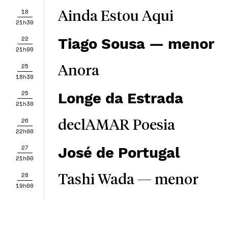
18
Ainda Estou Aqui
21h30
22
Tiago Sousa — menor
21h00
25
Anora
18h30
25
Longe da Estrada
21h30
26
declAMAR Poesia
22h00
27
José de Portugal
21h00
28
Tashi Wada — menor
19h00