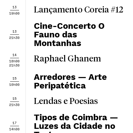
13
Lançamento Coreia #12
19h00
Cine-Concerto O
13
Fauno das
21h30
Montanhas
14
Raphael Ghanem
18h00
21h30
Arredores — Arte
15
Peripatética
10h00
15
Lendas e Poesias
21h30
Tipos de Coimbra —
17
Luzes da Cidade no
14h00