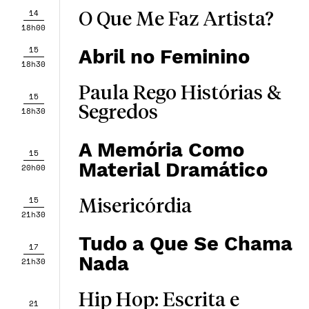
14
O Que Me Faz Artista?
18h00
15
Abril no Feminino
18h30
Paula Rego Histórias &
15
Segredos
18h30
A Memória Como
15
Material Dramático
20h00
15
Misericórdia
21h30
Tudo a Que Se Chama
17
Nada
21h30
Hip Hop: Escrita e
21