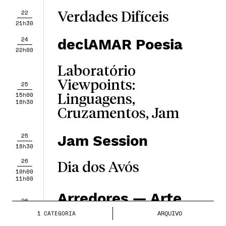
22
Verdades Difíceis
21h30
24
declAMAR Poesia
22h00
Laboratório
Viewpoints:
25
15h00
Linguagens,
18h30
Cruzamentos, Jam
25
Jam Session
18h30
26
Dia dos Avós
10h00
11h00
Arredores — Arte
26
Peripatética
10h00
ARQUIVO
1
CATEGORIA