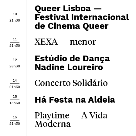
Queer Lisboa —
10
Festival Internacional
21h30
de Cinema Queer
11
XEXA — menor
21h30
Estúdio de Dança
12
Nadine Loureiro
20h30
14
Concerto Solidário
21h30
15
Há Festa na Aldeia
18h30
Playtime — A Vida
15
Moderna
21h30