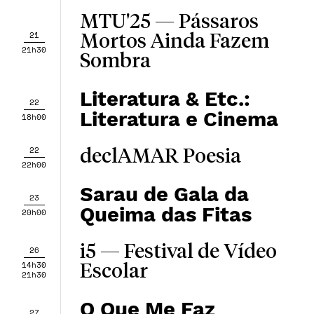
MTU'25 — Pássaros
21
Mortos Ainda Fazem
21h30
Sombra
Literatura & Etc.:
22
Literatura e Cinema
18h00
22
declAMAR Poesia
22h00
Sarau de Gala da
23
Queima das Fitas
20h00
i5 — Festival de Vídeo
26
14h30
Escolar
21h30
O Que Me Faz
27