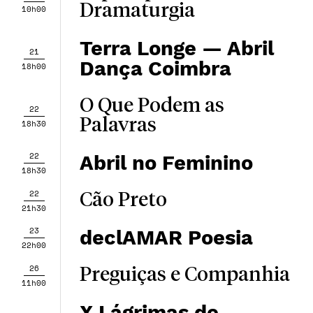
Dramaturgia
10h00
Terra Longe — Abril
21
Dança Coimbra
18h00
O Que Podem as
22
Palavras
18h30
22
Abril no Feminino
18h30
22
Cão Preto
21h30
23
declAMAR Poesia
22h00
26
Preguiças e Companhia
11h00
X Lágrimas de