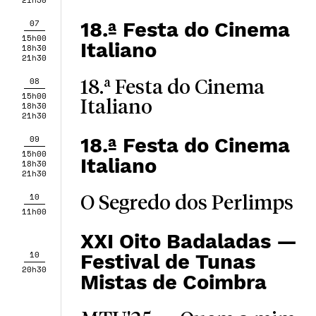
07
18.ª Festa do Cinema
15h00
Italiano
18h30
21h30
08
18.ª Festa do Cinema
15h00
Italiano
18h30
21h30
09
18.ª Festa do Cinema
15h00
Italiano
18h30
21h30
10
O Segredo dos Perlimps
11h00
XXI Oito Badaladas —
10
Festival de Tunas
20h30
Mistas de Coimbra