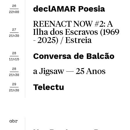
26
declAMAR Poesia
22h00
REENACT NOW #2: A
27
Ilha dos Escravos (1969
21h30
- 2025) / Estreia
28
Conversa de Balcão
11h15
28
a Jigsaw — 25 Anos
21h30
29
Telectu
21h30
abr