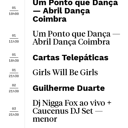
Um Ponto que Dança
01
— Abril Dança
10h00
Coimbra
Um Ponto que Dança —
01
Abril Dança Coimbra
11h30
01
Cartas Telepáticas
18h30
01
Girls Will Be Girls
21h30
02
Guilherme Duarte
21h30
Dj Nigga Fox ao vivo +
03
Caucenus DJ Set —
21h30
menor