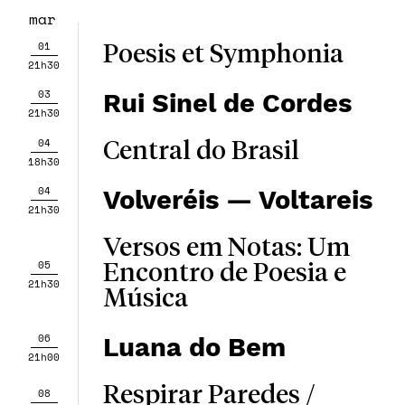
mar
01
Poesis et Symphonia
21h30
03
Rui Sinel de Cordes
21h30
04
Central do Brasil
18h30
04
Volveréis — Voltareis
21h30
Versos em Notas: Um
05
Encontro de Poesia e
21h30
Música
06
Luana do Bem
21h00
Respirar Paredes /
08