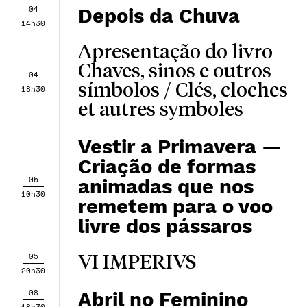
04
Depois da Chuva
14h30
Apresentação do livro
Chaves, sinos e outros
04
símbolos / Clés, cloches
18h30
et autres symboles
Vestir a Primavera —
Criação de formas
05
animadas que nos
10h30
remetem para o voo
livre dos pássaros
05
VI IMPERIVS
20h30
08
Abril no Feminino