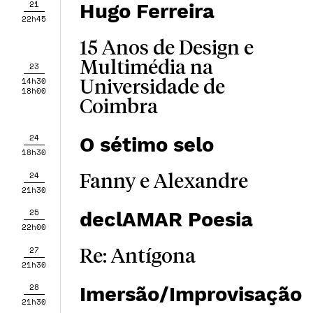
21
Hugo Ferreira
22h45
15 Anos de Design e
Multimédia na
23
14h30
Universidade de
18h00
Coimbra
24
O sétimo selo
18h30
24
Fanny e Alexandre
21h30
25
declAMAR Poesia
22h00
27
Re: Antígona
21h30
28
Imersão/Improvisação
21h30