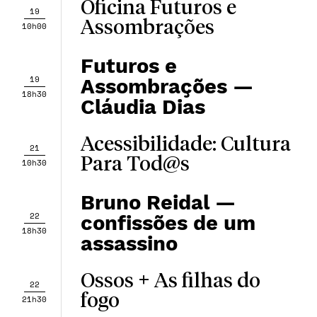
Oficina Futuros e
19
Assombrações
10h00
Futuros e
19
Assombrações —
18h30
Cláudia Dias
Acessibilidade: Cultura
21
Para Tod@s
10h30
Bruno Reidal —
22
confissões de um
18h30
assassino
Ossos + As filhas do
22
fogo
21h30