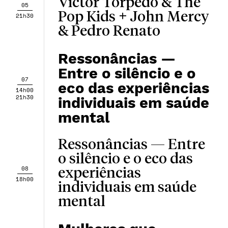
Victor Torpedo & The
05
Pop Kids + John Mercy
21h30
& Pedro Renato
Ressonâncias —
Entre o silêncio e o
07
eco das experiências
14h00
21h30
individuais em saúde
mental
Ressonâncias — Entre
o silêncio e o eco das
08
experiências
18h00
individuais em saúde
mental