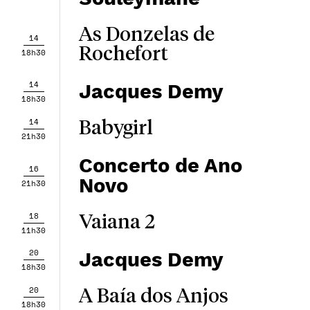
As Donzelas de
14
Rochefort
18h30
14
Jacques Demy
18h30
14
Babygirl
21h30
Concerto de Ano
16
Novo
21h30
18
Vaiana 2
11h30
20
Jacques Demy
18h30
20
A Baía dos Anjos
18h30