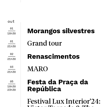
out
01
Morangos silvestres
18h30
01
Grand tour
21h30
02
Renascimentos
21h30
03
MARO
21h30
Festa da Praça da
05
10h30
República
23h30
Festival Lux Interior'24: