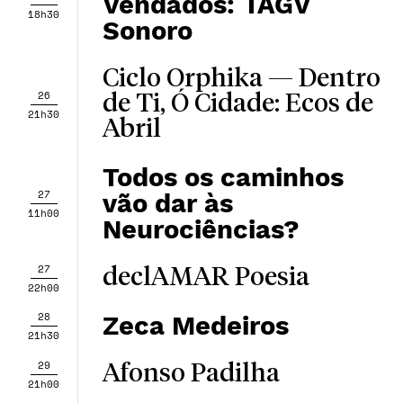
Vendados: TAGV
18h30
Sonoro
Ciclo Orphika — ​​Dentro
26
de Ti, Ó Cidade: Ecos de
21h30
Abril
Todos os caminhos
27
vão dar às
11h00
Neurociências?
27
declAMAR Poesia
22h00
28
Zeca Medeiros
21h30
29
Afonso Padilha
21h00