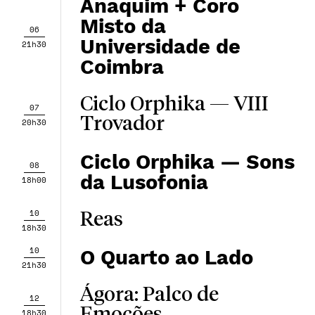
Anaquim + Coro
Misto da
06
Universidade de
21h30
Coimbra
Ciclo Orphika — ​​VIII
07
Trovador
20h30
Ciclo Orphika — Sons
08
da Lusofonia
18h00
10
Reas
18h30
10
O Quarto ao Lado
21h30
Ágora: Palco de
12
18h30