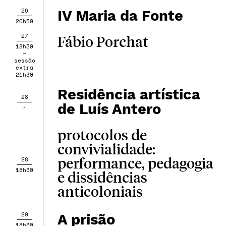
26
IV Maria da Fonte
20h30
27
Fábio Porchat
18h30
—
sessão
extra
21h30
Residência artística
28
de Luís Antero
-
protocolos de
convivialidade:
28
performance, pedagogia
18h30
e dissidências
anticoloniais
29
A prisão
18h30