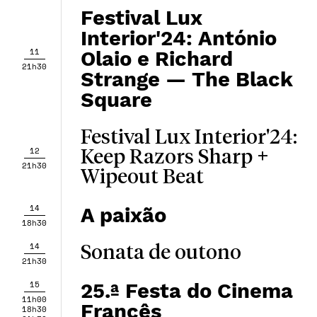
Festival Lux
Interior'24: António
11
Olaio e Richard
21h30
Strange — The Black
Square
Festival Lux Interior'24:
12
Keep Razors Sharp +
21h30
Wipeout Beat
14
A paixão
18h30
14
Sonata de outono
21h30
15
25.ª Festa do Cinema
11h00
Francês
18h30