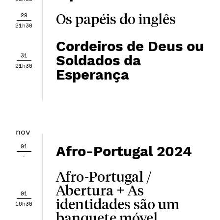
29
Os papéis do inglês
21h30
Cordeiros de Deus ou
31
Soldados da
21h30
Esperança
nov
01
Afro-Portugal 2024
-
Afro-Portugal /
Abertura + As
01
identidades são um
16h30
banquete móvel