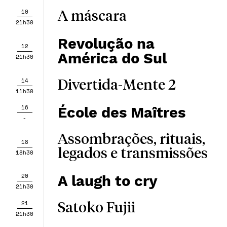
10
A máscara
21h30
Revolução na
12
América do Sul
21h30
14
Divertida-Mente 2
11h30
16
École des Maîtres
-
Assombrações, rituais,
18
legados e transmissões
18h30
20
A laugh to cry
21h30
21
Satoko Fujii
21h30