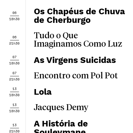
Os Chapéus de Chuva
06
de Cherburgo
18h30
Tudo o Que
06
Imaginamos Como Luz
21h30
07
As Virgens Suicidas
18h30
07
Encontro com Pol Pot
21h30
13
Lola
18h30
13
Jacques Demy
18h30
A História de
13
Souleymane
21h30