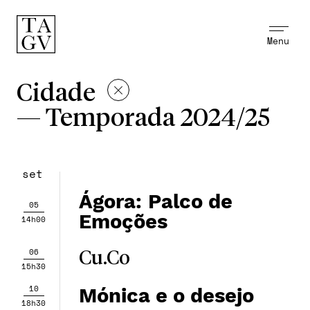
Menu
Cidade
—
Temporada 2024/25
set
Ágora: Palco de
05
Emoções
14h00
06
Cu.Co
15h30
10
Mónica e o desejo
18h30