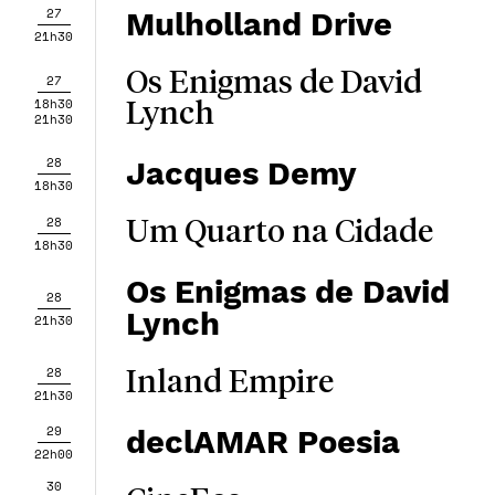
27
Mulholland Drive
21h30
Os Enigmas de David
27
18h30
Lynch
21h30
28
Jacques Demy
18h30
28
Um Quarto na Cidade
18h30
Os Enigmas de David
28
Lynch
21h30
28
Inland Empire
21h30
29
declAMAR Poesia
22h00
30