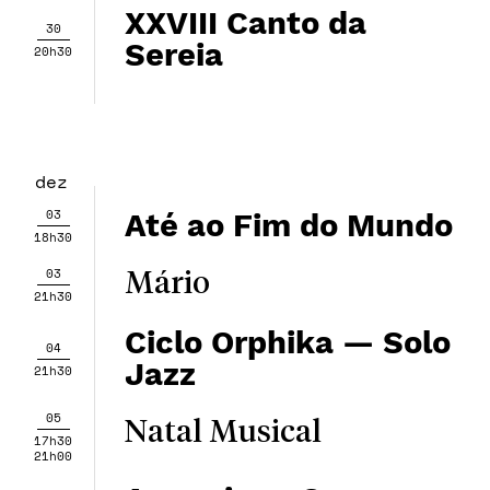
XXVIII Canto da
30
Sereia
20h30
dez
03
Até ao Fim do Mundo
18h30
03
Mário
21h30
Ciclo Orphika — ​​Solo
04
Jazz
21h30
05
Natal Musical
17h30
21h00