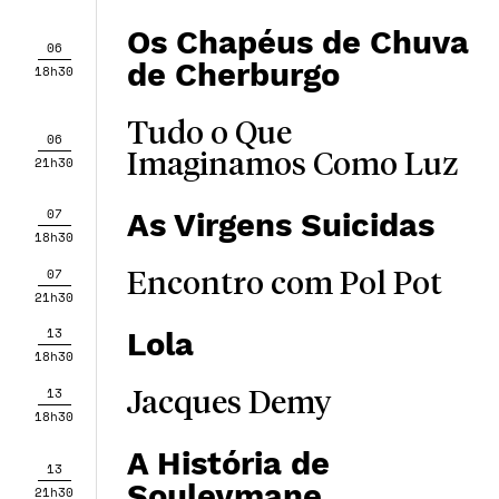
Os Chapéus de Chuva
06
de Cherburgo
18h30
Tudo o Que
06
Imaginamos Como Luz
21h30
07
As Virgens Suicidas
18h30
07
Encontro com Pol Pot
21h30
13
Lola
18h30
13
Jacques Demy
18h30
A História de
13
Souleymane
21h30