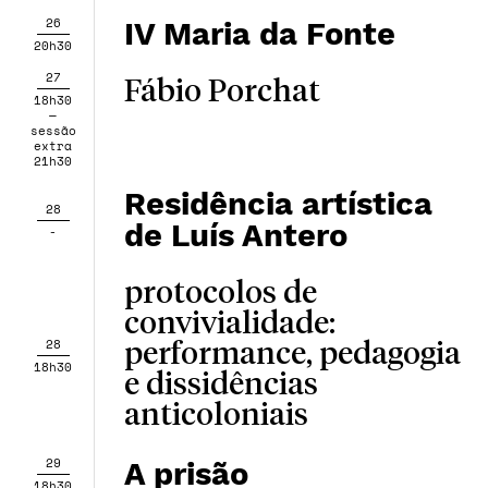
26
IV Maria da Fonte
20h30
27
Fábio Porchat
18h30
—
sessão
extra
21h30
Residência artística
28
de Luís Antero
-
protocolos de
convivialidade:
28
performance, pedagogia
18h30
e dissidências
anticoloniais
29
A prisão
18h30