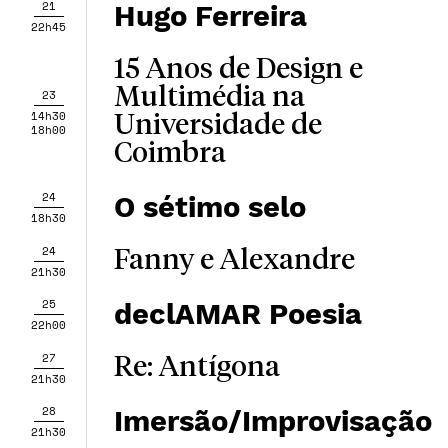
21
Hugo Ferreira
22h45
15 Anos de Design e
Multimédia na
23
14h30
Universidade de
18h00
Coimbra
24
O sétimo selo
18h30
24
Fanny e Alexandre
21h30
25
declAMAR Poesia
22h00
27
Re: Antígona
21h30
28
Imersão/Improvisação
21h30