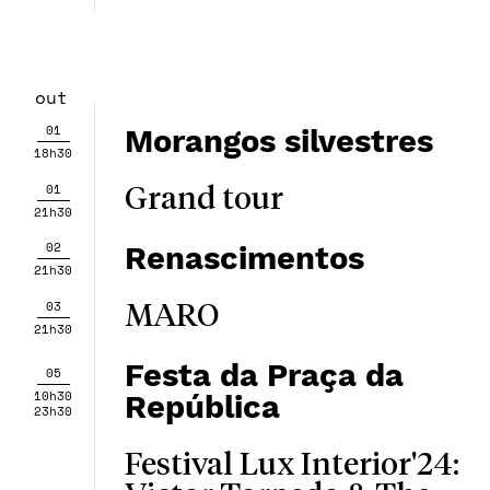
out
01
Morangos silvestres
18h30
01
Grand tour
21h30
02
Renascimentos
21h30
03
MARO
21h30
Festa da Praça da
05
10h30
República
23h30
Festival Lux Interior'24: