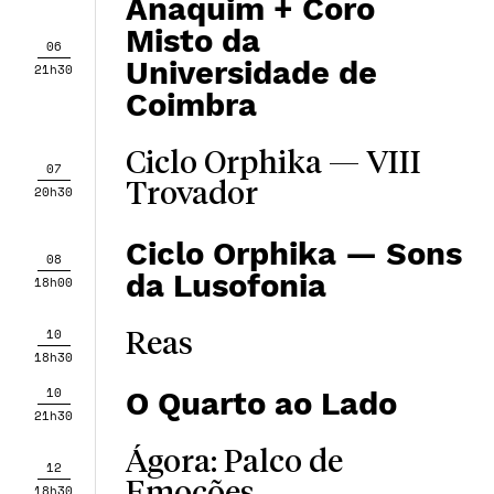
Anaquim + Coro
Misto da
06
Universidade de
21h30
Coimbra
Ciclo Orphika — ​​VIII
07
Trovador
20h30
Ciclo Orphika — Sons
08
da Lusofonia
18h00
10
Reas
18h30
10
O Quarto ao Lado
21h30
Ágora: Palco de
12
18h30