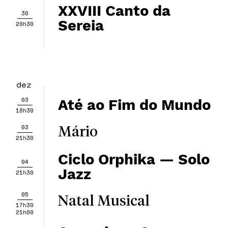
XXVIII Canto da
30
Sereia
20h30
dez
03
Até ao Fim do Mundo
18h30
03
Mário
21h30
Ciclo Orphika — ​​Solo
04
Jazz
21h30
05
Natal Musical
17h30
21h00