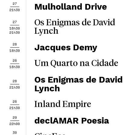
27
Mulholland Drive
21h30
Os Enigmas de David
27
18h30
Lynch
21h30
28
Jacques Demy
18h30
28
Um Quarto na Cidade
18h30
Os Enigmas de David
28
Lynch
21h30
28
Inland Empire
21h30
29
declAMAR Poesia
22h00
30