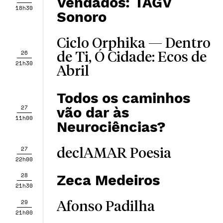
Vendados: TAGV
18h30
Sonoro
Ciclo Orphika — ​​Dentro
26
de Ti, Ó Cidade: Ecos de
21h30
Abril
Todos os caminhos
27
vão dar às
11h00
Neurociências?
27
declAMAR Poesia
22h00
28
Zeca Medeiros
21h30
29
Afonso Padilha
21h00