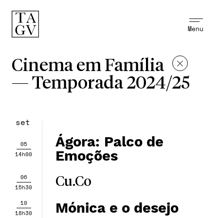
Menu
Cinema em Família
—
Temporada 2024/25
set
Ágora: Palco de
05
Emoções
14h00
06
Cu.Co
15h30
10
Mónica e o desejo
18h30