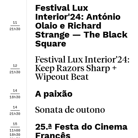
Festival Lux
Interior'24: António
11
Olaio e Richard
21h30
Strange — The Black
Square
Festival Lux Interior'24:
12
Keep Razors Sharp +
21h30
Wipeout Beat
14
A paixão
18h30
14
Sonata de outono
21h30
15
25.ª Festa do Cinema
11h00
Francês
18h30