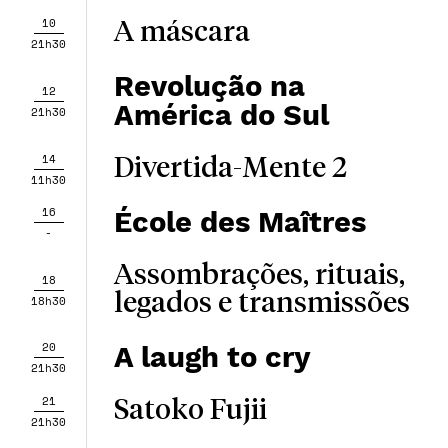
10
A máscara
21h30
Revolução na
12
América do Sul
21h30
14
Divertida-Mente 2
11h30
16
École des Maîtres
-
Assombrações, rituais,
18
legados e transmissões
18h30
20
A laugh to cry
21h30
21
Satoko Fujii
21h30