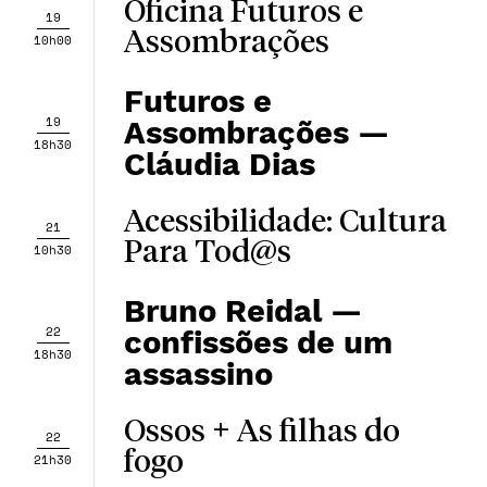
Oficina Futuros e
19
Assombrações
10h00
Futuros e
19
Assombrações —
18h30
Cláudia Dias
Acessibilidade: Cultura
21
Para Tod@s
10h30
Bruno Reidal —
22
confissões de um
18h30
assassino
Ossos + As filhas do
22
fogo
21h30