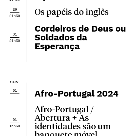
29
Os papéis do inglês
21h30
Cordeiros de Deus ou
31
Soldados da
21h30
Esperança
nov
01
Afro-Portugal 2024
-
Afro-Portugal /
Abertura + As
01
identidades são um
16h30
banquete móvel