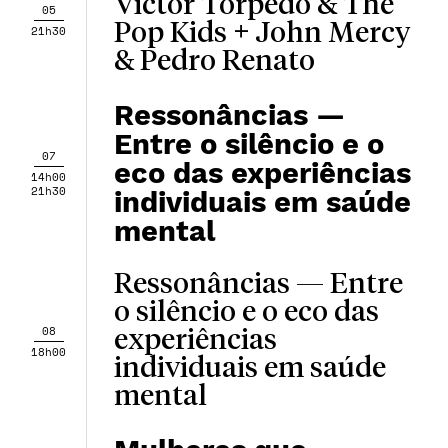
Victor Torpedo & The
05
Pop Kids + John Mercy
21h30
& Pedro Renato
Ressonâncias —
Entre o silêncio e o
07
eco das experiências
14h00
21h30
individuais em saúde
mental
Ressonâncias — Entre
o silêncio e o eco das
08
experiências
18h00
individuais em saúde
mental