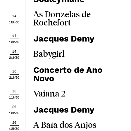
As Donzelas de
14
Rochefort
18h30
14
Jacques Demy
18h30
14
Babygirl
21h30
Concerto de Ano
16
Novo
21h30
18
Vaiana 2
11h30
20
Jacques Demy
18h30
20
A Baía dos Anjos
18h30