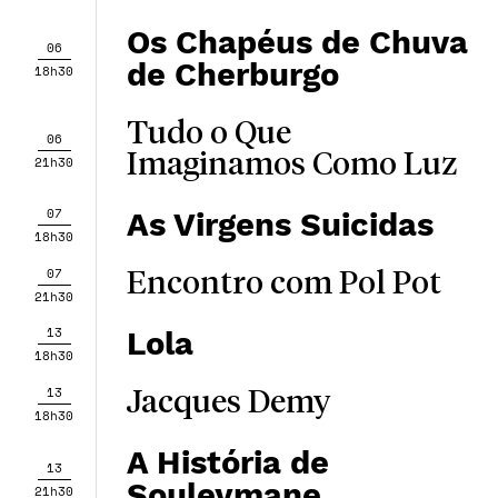
Os Chapéus de Chuva
06
de Cherburgo
18h30
Tudo o Que
06
Imaginamos Como Luz
21h30
07
As Virgens Suicidas
18h30
07
Encontro com Pol Pot
21h30
13
Lola
18h30
13
Jacques Demy
18h30
A História de
13
Souleymane
21h30