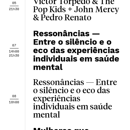
Victor Torpedo & The
05
Pop Kids + John Mercy
21h30
& Pedro Renato
Ressonâncias —
Entre o silêncio e o
07
eco das experiências
14h00
21h30
individuais em saúde
mental
Ressonâncias — Entre
o silêncio e o eco das
08
experiências
18h00
individuais em saúde
mental