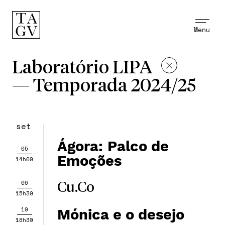
Menu
Laboratório LIPA
—
Temporada 2024/25
set
Ágora: Palco de
05
Emoções
14h00
06
Cu.Co
15h30
10
Mónica e o desejo
18h30