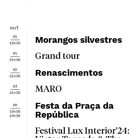
out
01
Morangos silvestres
18h30
01
Grand tour
21h30
02
Renascimentos
21h30
03
MARO
21h30
Festa da Praça da
05
10h30
República
23h30
Festival Lux Interior'24: