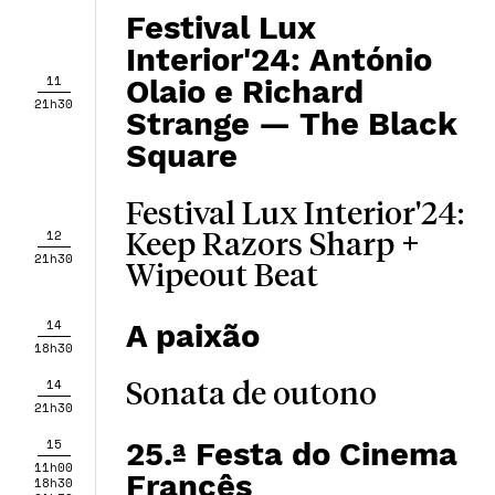
Festival Lux
Interior'24: António
11
Olaio e Richard
21h30
Strange — The Black
Square
Festival Lux Interior'24:
12
Keep Razors Sharp +
21h30
Wipeout Beat
14
A paixão
18h30
14
Sonata de outono
21h30
15
25.ª Festa do Cinema
11h00
Francês
18h30