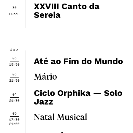
XXVIII Canto da
30
Sereia
20h30
dez
03
Até ao Fim do Mundo
18h30
03
Mário
21h30
Ciclo Orphika — ​​Solo
04
Jazz
21h30
05
Natal Musical
17h30
21h00