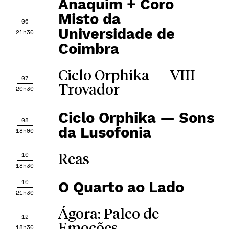
Anaquim + Coro
Misto da
06
Universidade de
21h30
Coimbra
Ciclo Orphika — ​​VIII
07
Trovador
20h30
Ciclo Orphika — Sons
08
da Lusofonia
18h00
10
Reas
18h30
10
O Quarto ao Lado
21h30
Ágora: Palco de
12
18h30