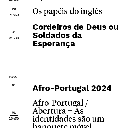
29
Os papéis do inglês
21h30
Cordeiros de Deus ou
31
Soldados da
21h30
Esperança
nov
01
Afro-Portugal 2024
-
Afro-Portugal /
Abertura + As
01
identidades são um
16h30
banquete móvel