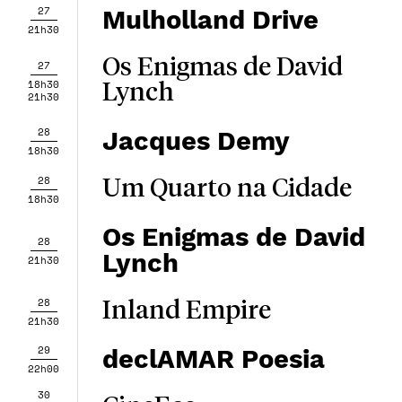
27
Mulholland Drive
21h30
Os Enigmas de David
27
18h30
Lynch
21h30
28
Jacques Demy
18h30
28
Um Quarto na Cidade
18h30
Os Enigmas de David
28
Lynch
21h30
28
Inland Empire
21h30
29
declAMAR Poesia
22h00
30