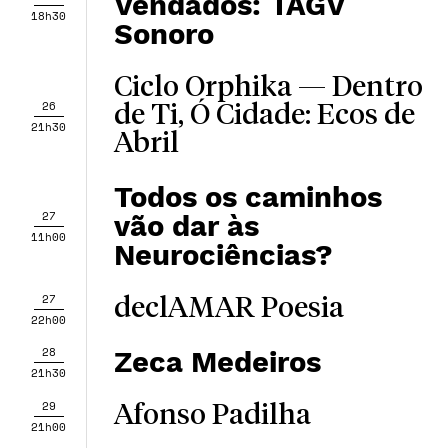
Vendados: TAGV
18h30
Sonoro
Ciclo Orphika — ​​Dentro
26
de Ti, Ó Cidade: Ecos de
21h30
Abril
Todos os caminhos
27
vão dar às
11h00
Neurociências?
27
declAMAR Poesia
22h00
28
Zeca Medeiros
21h30
29
Afonso Padilha
21h00