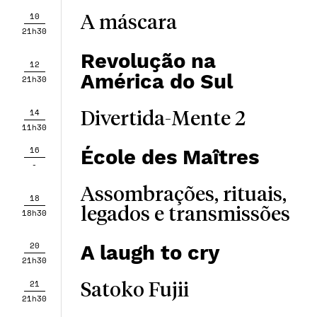
10
A máscara
21h30
Revolução na
12
América do Sul
21h30
14
Divertida-Mente 2
11h30
16
École des Maîtres
-
Assombrações, rituais,
18
legados e transmissões
18h30
20
A laugh to cry
21h30
21
Satoko Fujii
21h30