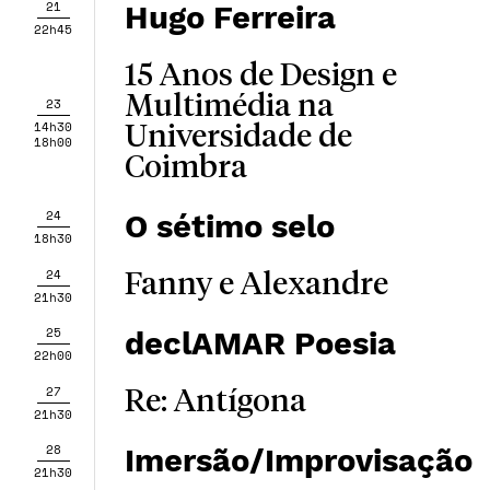
21
Hugo Ferreira
22h45
15 Anos de Design e
Multimédia na
23
14h30
Universidade de
18h00
Coimbra
24
O sétimo selo
18h30
24
Fanny e Alexandre
21h30
25
declAMAR Poesia
22h00
27
Re: Antígona
21h30
28
Imersão/Improvisação
21h30