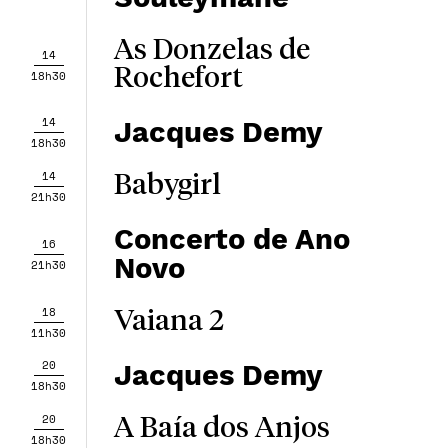
As Donzelas de
14
Rochefort
18h30
14
Jacques Demy
18h30
14
Babygirl
21h30
Concerto de Ano
16
Novo
21h30
18
Vaiana 2
11h30
20
Jacques Demy
18h30
20
A Baía dos Anjos
18h30