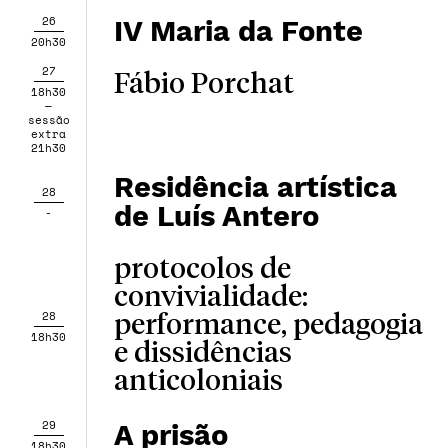
26
IV Maria da Fonte
20h30
27
Fábio Porchat
18h30
—
sessão
extra
21h30
Residência artística
28
de Luís Antero
-
protocolos de
convivialidade:
28
performance, pedagogia
18h30
e dissidências
anticoloniais
29
A prisão
18h30