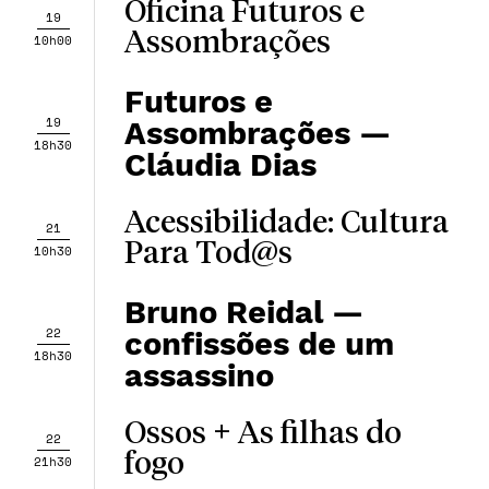
Oficina Futuros e
19
Assombrações
10h00
Futuros e
19
Assombrações —
18h30
Cláudia Dias
Acessibilidade: Cultura
21
Para Tod@s
10h30
Bruno Reidal —
22
confissões de um
18h30
assassino
Ossos + As filhas do
22
fogo
21h30