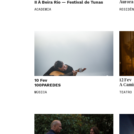
II À Beira Rio — Festival de Tunas
Aurora 
ACADEMIA
RESIDÊN
10 Fev
12 Fev
100PAREDES
A Cami
MÚSICA
TEATRO