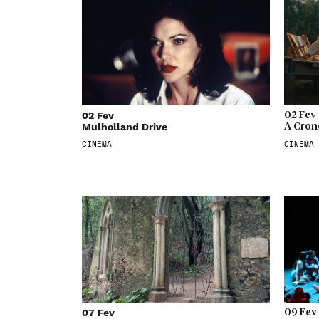
02 Fev
02 Fev
Mulholland Drive
A Cron
CINEMA
CINEMA
07 Fev
09 Fev