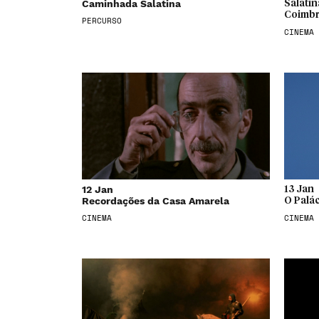
Caminhada Salatina
Salatin
Coimb
PERCURSO
CINEMA
12 Jan
13 Jan
Recordações da Casa Amarela
O Palá
CINEMA
CINEMA