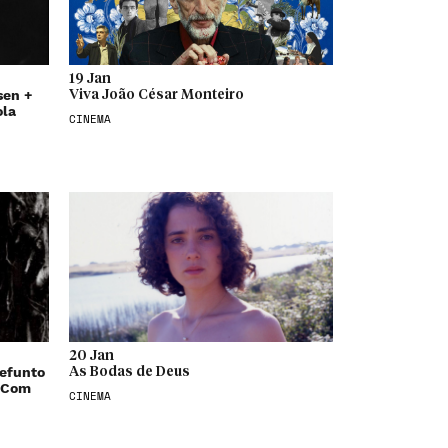
19 Jan
sen +
Viva João César Monteiro
ola
CINEMA
20 Jan
efunto
As Bodas de Deus
u Com
CINEMA