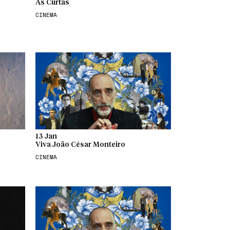
As Curtas
CINEMA
13 Jan
Viva João César Monteiro
CINEMA