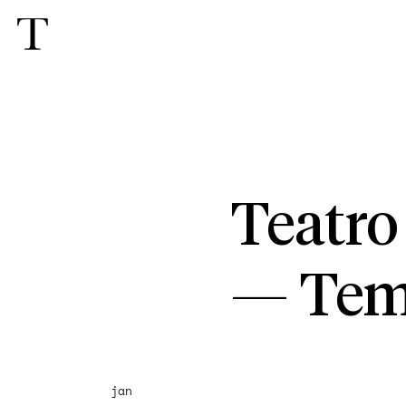
Teatr
—
Tem
jan