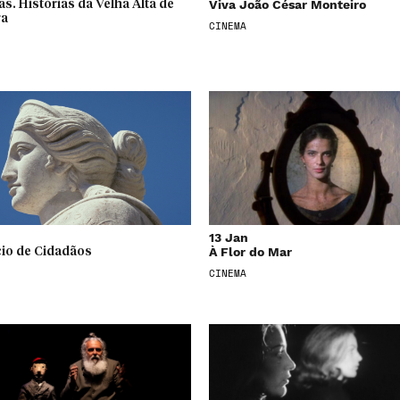
Viva João César Monteiro
as. Histórias da Velha Alta de
ra
CINEMA
13 Jan
À Flor do Mar
cio de Cidadãos
CINEMA