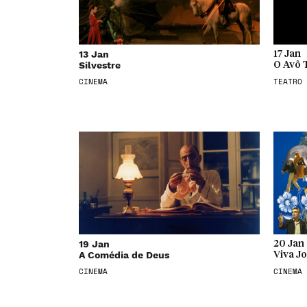
13 Jan
17 Jan
Silvestre
O Avô 
CINEMA
TEATRO
19 Jan
20 Jan
A Comédia de Deus
Viva J
CINEMA
CINEMA