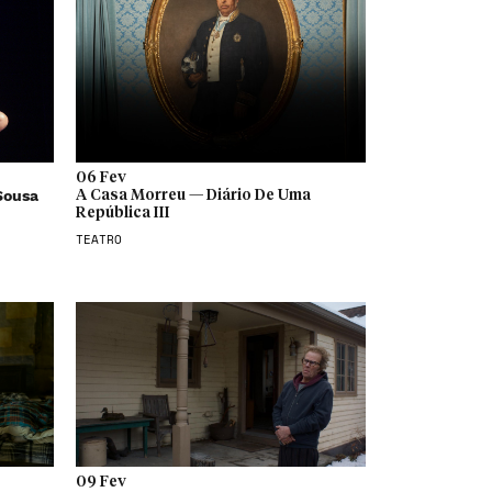
06 Fev
Sousa
A Casa Morreu — Diário De Uma
República III
TEATRO
09 Fev