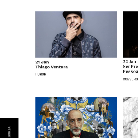
21 Jan
22 Jan
Thiago Ventura
Ser Pr
Pessoa
HUMOR
CONVERS
CATEGORIA