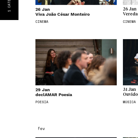
26 Jan
26 Jan
1
Viva João César Monteiro
Vereda
CINEMA
CINEMA
29 Jan
31 Jan
declAMAR Poesia
Ouvido
POESIA
MÚSICA
fev