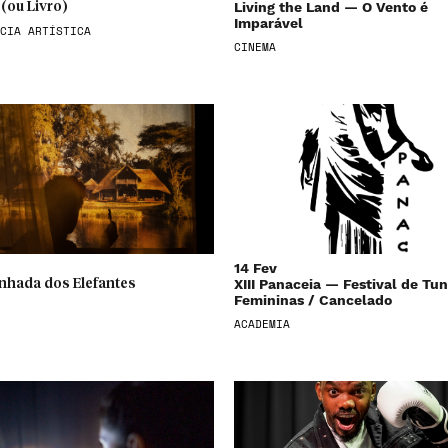
Living the Land — O Vento é
(ou Livro)
Imparável
CIA ARTÍSTICA
CINEMA
14 Fev
XIII Panaceia — Festival de Tu
nhada dos Elefantes
Femininas / Cancelado
ACADEMIA