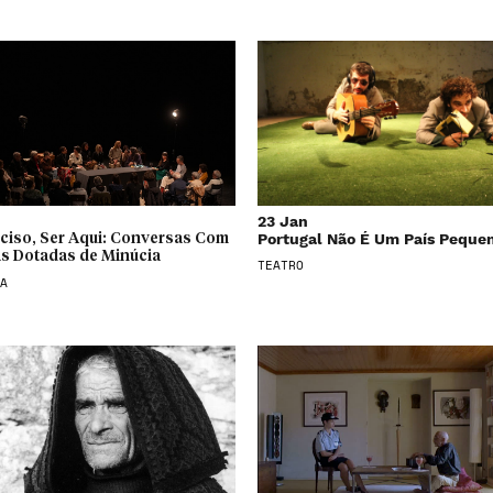
23 Jan
Portugal Não É Um País Peque
eciso, Ser Aqui: Conversas Com
s Dotadas de Minúcia
TEATRO
A