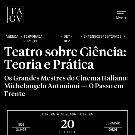
Menu
AGENDA
>
TEMPORADA
>
SET-
>
EXTENSOESFESTIVAIS +
2021/22
DEZ
2
Teatro sobre Ciência:
Teoria e Prática
Os Grandes Mestres do Cinema Italiano:
Michelangelo Antonioni — O Passo em
Frente
CINEMA À SEGUNDA
,
CINEMA
20
DURAÇÃO
SEG
21H00
2H24
SET
,2021