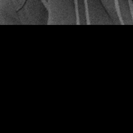
cineasta moderno, que captou
a atmosfera do seu tempo,
“Antonioni libertou o
cinema”, como afirmou Martin
Scorsese, a cada filme seu
abria novas possibilidades
Anna, uma jovem burguesa, desaparece
misteriosamente durante uma viagem de
iate. Sandro, o namorado, e, Claudia, uma