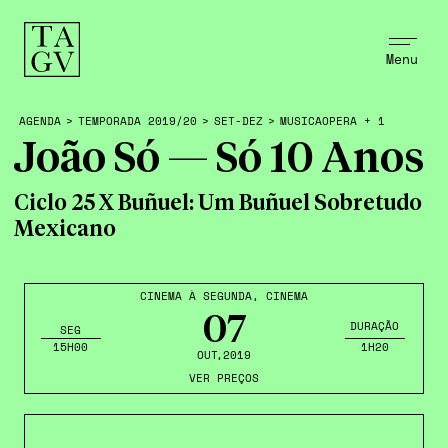
Menu
AGENDA
>
TEMPORADA 2019/20
>
SET-DEZ
>
MUSICAOPERA + 1
João Só — Só 10 Anos
Ciclo 25 X Buñuel: Um Buñuel Sobretudo
Mexicano
CINEMA À SEGUNDA
,
CINEMA
07
DURAÇÃO
SEG
15H00
1H20
OUT
,2019
VER PREÇOS