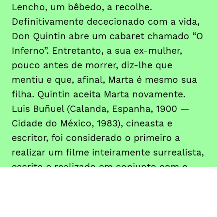
Lencho, um bêbedo, a recolhe.
Definitivamente dececionado com a vida,
Don Quintin abre um cabaret chamado “O
Inferno”. Entretanto, a sua ex-mulher,
pouco antes de morrer, diz-lhe que
mentiu e que, afinal, Marta é mesmo sua
filha. Quintin aceita Marta novamente.
Luis Buñuel (Calanda, Espanha, 1900 —
Cidade do México, 1983), cineasta e
escritor, foi considerado o primeiro a
realizar um filme inteiramente surrealista,
escrito e realizado em conjunto com o
pintor Salvador Dalí, e que seria o seu
primeiro filme. Mas antes de experimentar
o trabalho de realização, já tinha