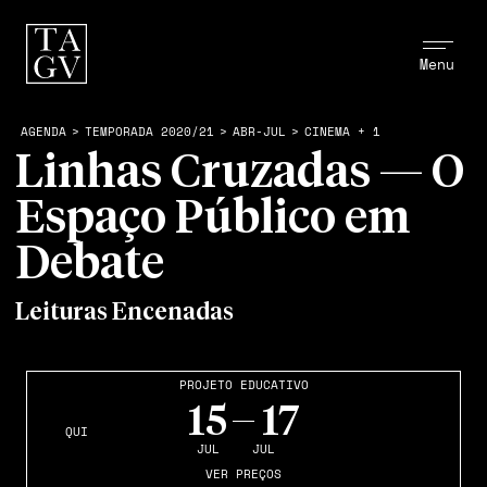
Menu
AGENDA
>
TEMPORADA 2020/21
>
ABR-JUL
>
CINEMA + 1
Linhas Cruzadas — O
Espaço Público em
Debate
Leituras Encenadas
PROJETO EDUCATIVO
15
17
QUI
JUL
JUL
VER PREÇOS