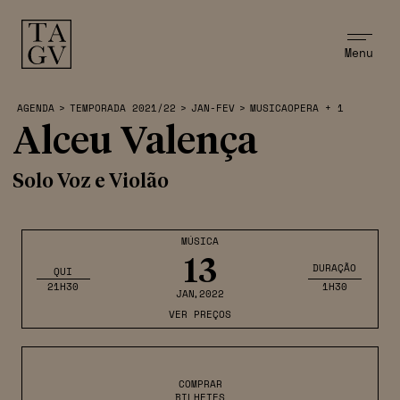
Menu
AGENDA
>
TEMPORADA 2021/22
>
JAN-FEV
>
MUSICAOPERA + 1
Alceu Valença
Solo Voz e Violão
MÚSICA
13
DURAÇÃO
QUI
21H30
1H30
JAN
,2022
VER PREÇOS
COMPRAR
BILHETES