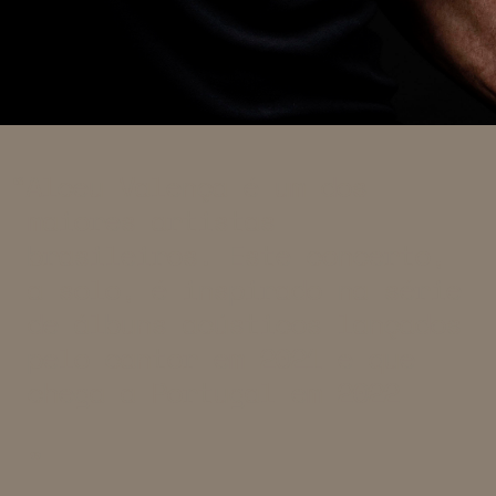
Alceu Valença é um dos
maiores artistas
brasileiros. Este concerto,
a solo, é inspirado na série
de álbuns acústicos lançados
pelo cantor em 2021 e que
chega a Portugal em 2022