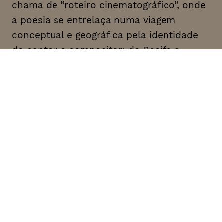
chama de “roteiro cinematográfico”, onde
a poesia se entrelaça numa viagem
conceptual e geográfica pela identidade
do cantor e compositor: de Recife a
Olinda, do agreste ao sertão, passando
pelo Rio, São Paulo, Minas, Brasília e
Lisboa, ou outras cidades que servem
como inspiração permanente para a
música de Alceu Valença.
DATA
HORÁRIO
13, Janeiro 2022
21H30