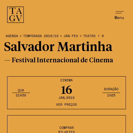
Menu
AGENDA
>
TEMPORADA 2018/19
>
JAN-FEV
>
TEATRO + 6
Salvador Martinha
— Festival Internacional de Cinema
CINEMA
16
DURAÇÃO
QUA
21H30
1H25
JAN
,2019
VER PREÇOS
COMPRAR
BILHETES