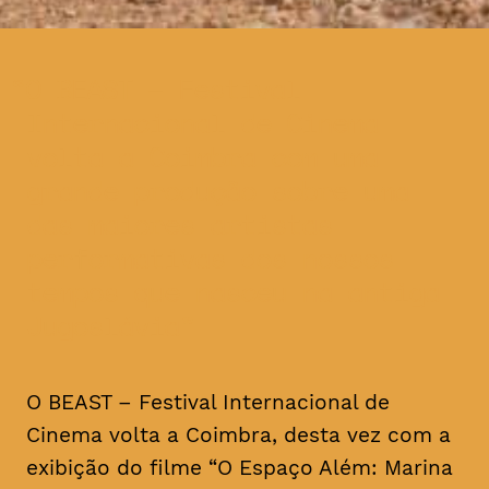
O BEAST – Festival
Internacional de Cinema
volta a Coimbra com uma
grande produção sobre uma
das maiores artistas
performativas dos nossos
tempos que nasceu na antiga
Jugoslávia
O BEAST – Festival Internacional de
Cinema volta a Coimbra, desta vez com a
exibição do filme “O Espaço Além: Marina