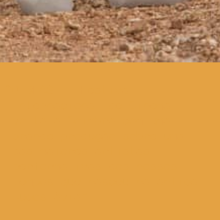
O BEAST – Festival
Internacional de Cinema
volta a Coimbra com uma
grande produção sobre uma
das maiores artistas
performativas dos nossos
tempos que nasceu na antiga
Jugoslávia