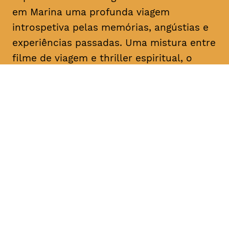
em Marina uma profunda viagem
introspetiva pelas memórias, angústias e
experiências passadas. Uma mistura entre
filme de viagem e
thriller
espiritual, o
documentário traz-nos uma abordagem
sem precedentes do íntimo processo
criativo de uma das mais importantes
artistas dos nossos dias.
DATA
HORÁRIO
16, Janeiro 2019
21H30