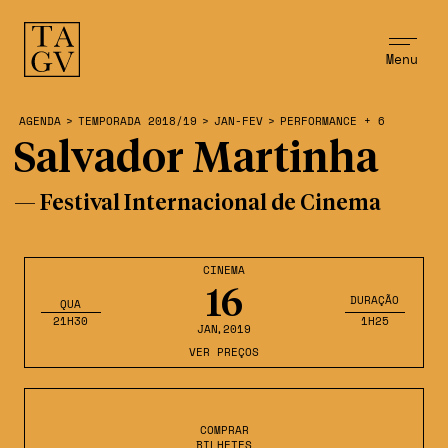
Menu
AGENDA
>
TEMPORADA 2018/19
>
JAN-FEV
>
PERFORMANCE + 6
Salvador Martinha
— Festival Internacional de Cinema
CINEMA
16
DURAÇÃO
QUA
21H30
1H25
JAN
,2019
VER PREÇOS
COMPRAR
BILHETES