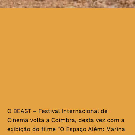
O BEAST – Festival
Internacional de Cinema
volta a Coimbra com uma
grande produção sobre uma
das maiores artistas
performativas dos nossos
tempos que nasceu na antiga
Jugoslávia
O BEAST – Festival Internacional de
Cinema volta a Coimbra, desta vez com a
exibição do filme “O Espaço Além: Marina