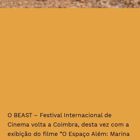
O BEAST – Festival
Internacional de Cinema
volta a Coimbra com uma
grande produção sobre uma
das maiores artistas
performativas dos nossos
tempos que nasceu na antiga
Jugoslávia
O BEAST – Festival Internacional de
Cinema volta a Coimbra, desta vez com a
exibição do filme “O Espaço Além: Marina