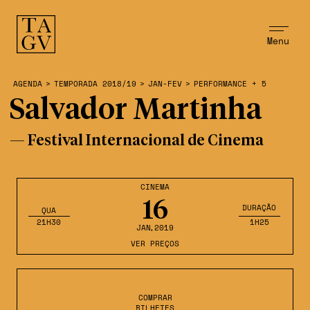
Menu
AGENDA
>
TEMPORADA 2018/19
>
JAN-FEV
>
PERFORMANCE + 5
Salvador Martinha
— Festival Internacional de Cinema
CINEMA
16
DURAÇÃO
QUA
21H30
1H25
JAN
,2019
VER PREÇOS
COMPRAR
BILHETES