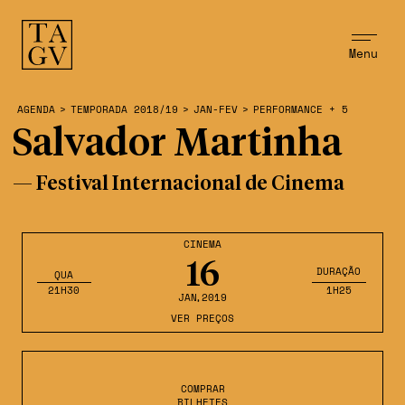
Menu
AGENDA
>
TEMPORADA 2018/19
>
JAN-FEV
>
PERFORMANCE + 5
Salvador Martinha
— Festival Internacional de Cinema
CINEMA
16
DURAÇÃO
QUA
21H30
1H25
JAN
,2019
VER PREÇOS
COMPRAR
BILHETES