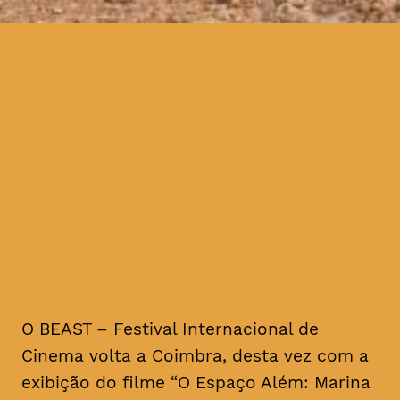
O BEAST – Festival
Internacional de Cinema
volta a Coimbra com uma
grande produção sobre uma
das maiores artistas
performativas dos nossos
tempos que nasceu na antiga
Jugoslávia
O BEAST – Festival Internacional de
Cinema volta a Coimbra, desta vez com a
exibição do filme “O Espaço Além: Marina