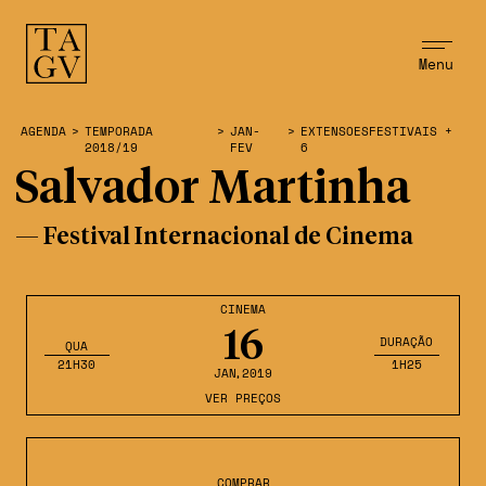
Menu
AGENDA
>
TEMPORADA
>
JAN-
>
EXTENSOESFESTIVAIS +
2018/19
FEV
6
Salvador Martinha
— Festival Internacional de Cinema
CINEMA
16
DURAÇÃO
QUA
21H30
1H25
JAN
,2019
VER PREÇOS
COMPRAR