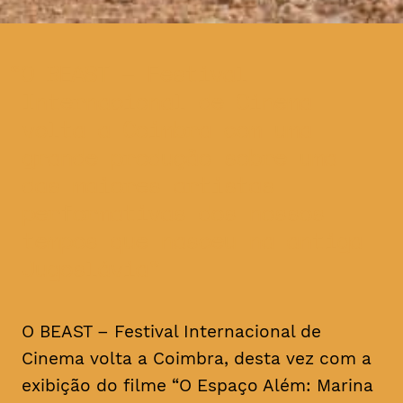
O BEAST – Festival
Internacional de Cinema
volta a Coimbra com uma
grande produção sobre uma
das maiores artistas
performativas dos nossos
tempos que nasceu na antiga
Jugoslávia
O BEAST – Festival Internacional de
Cinema volta a Coimbra, desta vez com a
exibição do filme “O Espaço Além: Marina