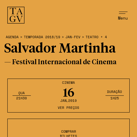
Menu
AGENDA
>
TEMPORADA 2018/19
>
JAN-FEV
>
TEATRO + 4
Salvador Martinha
— Festival Internacional de Cinema
CINEMA
16
DURAÇÃO
QUA
21H30
1H25
JAN
,2019
VER PREÇOS
COMPRAR
BILHETES