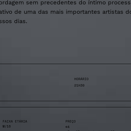
ordagem sem precedentes do íntimo process
iativo de uma das mais importantes artistas d
ssos dias.
HORÁRIO
21H30
FAIXA ETÁRIA
PREÇO
M/16
€4