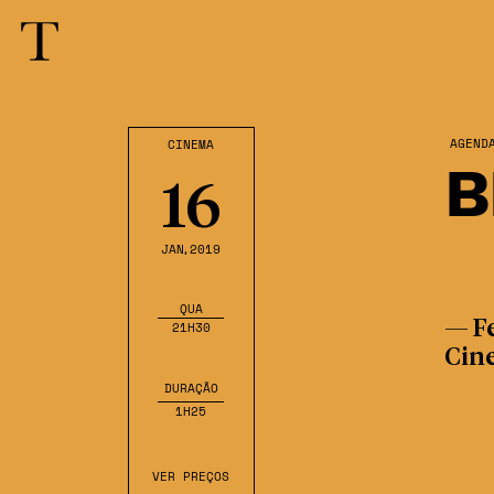
AGEND
CINEMA
B
16
JAN
,2019
QUA
— Fe
21H30
Cin
DURAÇÃO
1H25
VER PREÇOS