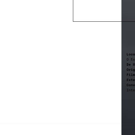
Loca
O Es
De
M
Orig
Film
Exte
Conv
Inte