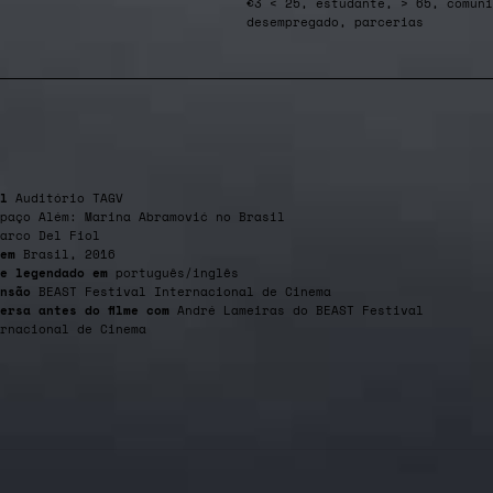
€3 < 25, estudante, > 65, comuni
desempregado, parcerias
l
Auditório TAGV
paço Além: Marina Abramović no Brasil
arco Del Fiol
em
Brasil, 2016
e legendado em
português/inglês
nsão
BEAST Festival Internacional de Cinema
ersa antes do filme com
André Lameiras do BEAST Festival
rnacional de Cinema