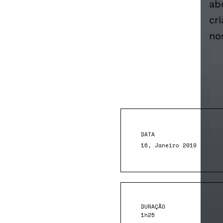
ab
cr
no
DATA
16, Janeiro 2019
DURAÇÃO
1h25