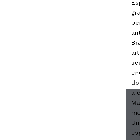
Es
gr
pe
an
Br
ar
se
en
do
a 
Ma
me
Um
es