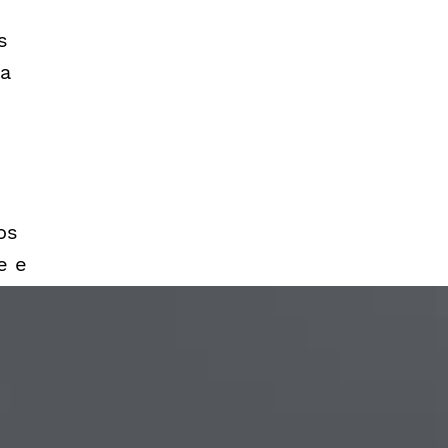
s
na
s
os
e e