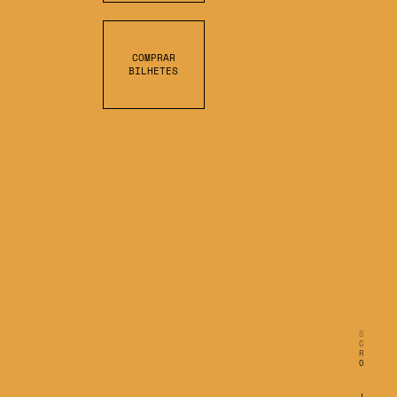
COMPRAR
BILHETES
S
C
R
O
L
L