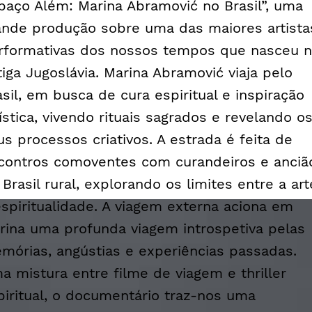
paço Além: Marina Abramović no Brasil”, uma
ande produção sobre uma das maiores artista
rformativas dos nossos tempos que nasceu 
tiga Jugoslávia. Marina Abramović viaja pelo
asil, em busca de cura espiritual e inspiração
tística, vivendo rituais sagrados e revelando o
us processos criativos. A estrada é feita de
contros comoventes com curandeiros e anciã
 Brasil rural, explorando os limites entre a art
espiritualidade. A viagem externa aciona em
rina uma profunda viagem introspetiva pelas
mórias, angústias e experiências passadas.
a mistura entre filme de viagem e
thriller
piritual, o documentário traz-nos uma