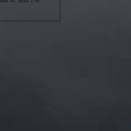
dade UC, grupo ≥ 10,