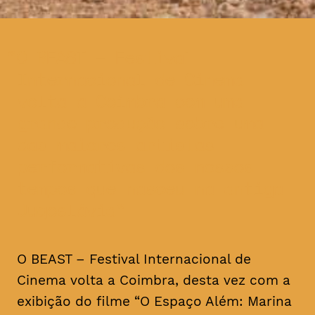
O BEAST – Festival
Internacional de Cinema
volta a Coimbra com uma
grande produção sobre uma
das maiores artistas
performativas dos nossos
tempos que nasceu na antiga
Jugoslávia
O BEAST – Festival Internacional de
Cinema volta a Coimbra, desta vez com a
exibição do filme “O Espaço Além: Marina