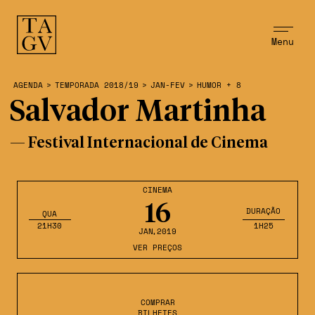
Menu
AGENDA
>
TEMPORADA 2018/19
>
JAN-FEV
>
HUMOR + 8
Salvador Martinha
— Festival Internacional de Cinema
CINEMA
16
DURAÇÃO
QUA
21H30
1H25
JAN
,2019
VER PREÇOS
COMPRAR
BILHETES