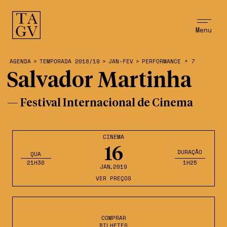
Menu
AGENDA
>
TEMPORADA 2018/19
>
JAN-FEV
>
PERFORMANCE + 7
Salvador Martinha
— Festival Internacional de Cinema
CINEMA
16
DURAÇÃO
QUA
21H30
1H25
JAN
,2019
VER PREÇOS
COMPRAR
BILHETES