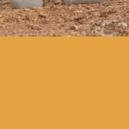
O BEAST – Festival
Internacional de Cinema
volta a Coimbra com uma
grande produção sobre uma
das maiores artistas
performativas dos nossos
tempos que nasceu na antiga
Jugoslávia