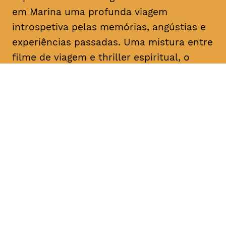
em Marina uma profunda viagem
introspetiva pelas memórias, angústias e
experiências passadas. Uma mistura entre
filme de viagem e
thriller
espiritual, o
documentário traz-nos uma abordagem
sem precedentes do íntimo processo
criativo de uma das mais importantes
artistas dos nossos dias.
DATA
HORÁRIO
16, Janeiro 2019
21H30