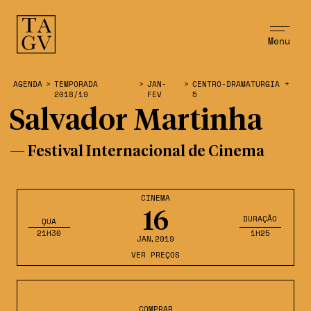
Menu
AGENDA
>
TEMPORADA
>
JAN-
>
CENTRO-DRAMATURGIA +
2018/19
FEV
5
Salvador Martinha
— Festival Internacional de Cinema
CINEMA
16
DURAÇÃO
QUA
21H30
1H25
JAN
,2019
VER PREÇOS
COMPRAR