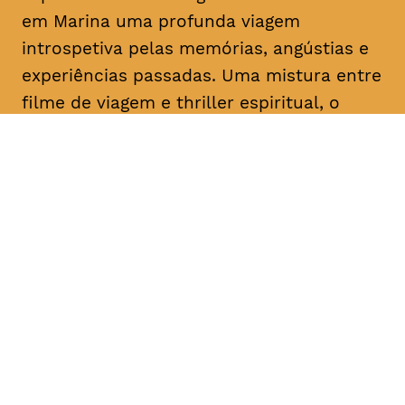
em Marina uma profunda viagem
introspetiva pelas memórias, angústias e
experiências passadas. Uma mistura entre
filme de viagem e
thriller
espiritual, o
documentário traz-nos uma abordagem
sem precedentes do íntimo processo
criativo de uma das mais importantes
artistas dos nossos dias.
DATA
HORÁRIO
16, Janeiro 2019
21H30