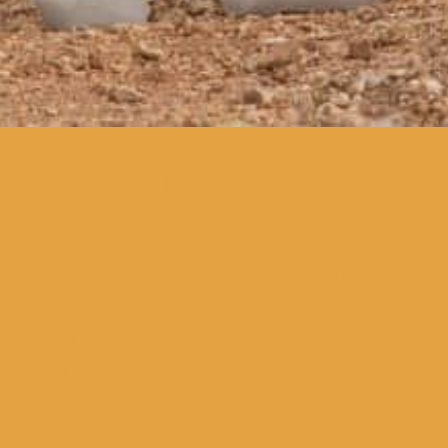
O BEAST – Festival
Internacional de Cinema
volta a Coimbra com uma
grande produção sobre uma
das maiores artistas
performativas dos nossos
tempos que nasceu na antiga
Jugoslávia