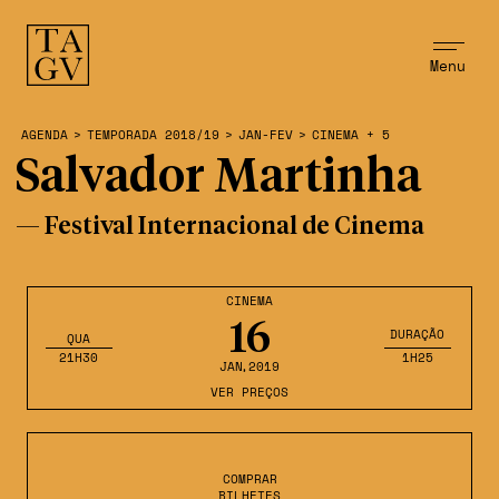
Menu
AGENDA
>
TEMPORADA 2018/19
>
JAN-FEV
>
CINEMA + 5
Salvador Martinha
— Festival Internacional de Cinema
CINEMA
16
DURAÇÃO
QUA
21H30
1H25
JAN
,2019
VER PREÇOS
COMPRAR
BILHETES