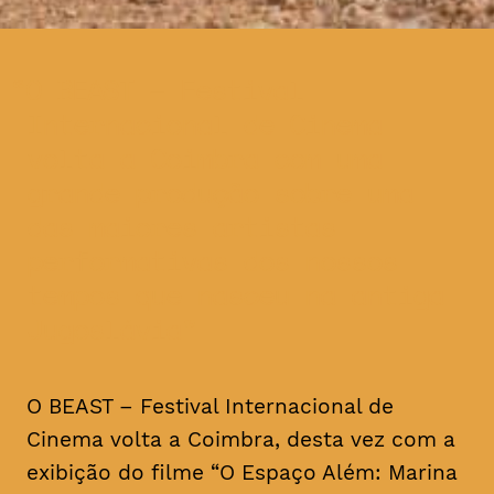
O BEAST – Festival
Internacional de Cinema
volta a Coimbra com uma
grande produção sobre uma
das maiores artistas
performativas dos nossos
tempos que nasceu na antiga
Jugoslávia
O BEAST – Festival Internacional de
Cinema volta a Coimbra, desta vez com a
exibição do filme “O Espaço Além: Marina