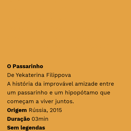
para os mais novos, o BEAST
traz até ao TAGV, sete
curtas metragens da Rússia,
República Checa e Letónia
cheias de imaginação,
fantasia e muitas lições
O Passarinho
De Yekaterina Filippova
A história da improvável amizade entre
um passarinho e um hipopótamo que
começam a viver juntos.
Origem
Rússia, 2015
Duração
03min
Sem legendas