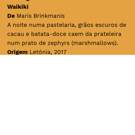
Waikiki
De
Maris Brinkmanis
A noite numa pastelaria, grãos escuros de
cacau e batata-doce caem da prateleira
num prato de
zephyrs
(
marshmallows
).
Origem
Letónia, 2017
Duração
10min
Sem legendas
A Viagem do Piglet
De
Dace Riduze
História sobre o pequeno Piglet que
prefere doces sonecas do que fazer os
seus trabalhos de casa. Chatty Magpie
conta ao pequeno Piglet sobre uns
parentes generosos e ricos da floresta.