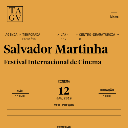
Menu
AGENDA
>
TEMPORADA
>
JAN-
>
CENTRO-DRAMATURGIA +
2018/19
FEV
8
Salvador Martinha
Festival Internacional de Cinema
CINEMA
12
DURAÇÃO
SÁB
11H30
1H00
JAN
,2019
VER PREÇOS
COMPRAR