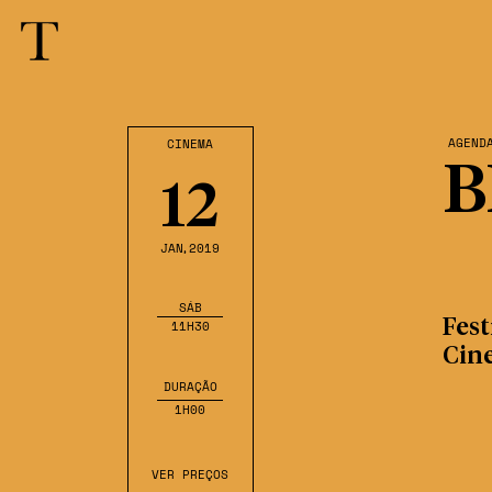
AGEND
CINEMA
B
12
JAN
,2019
SÁB
Fest
11H30
Cin
DURAÇÃO
1H00
VER PREÇOS