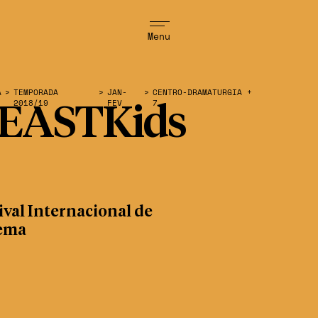
Menu
A
>
TEMPORADA
>
JAN-
>
CENTRO-DRAMATURGIA +
2018/19
FEV
7
EASTKids
ival Internacional de
ema