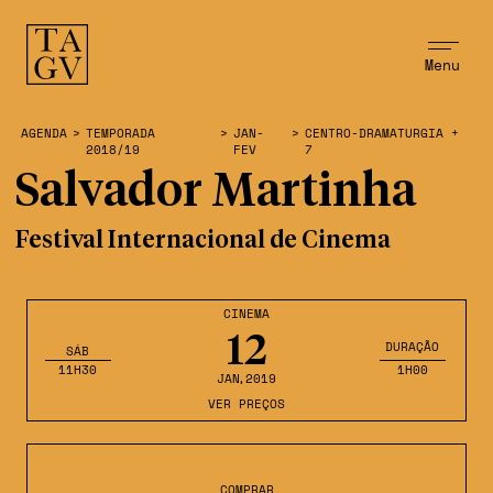
Menu
AGENDA
>
TEMPORADA
>
JAN-
>
CENTRO-DRAMATURGIA +
2018/19
FEV
7
Salvador Martinha
Festival Internacional de Cinema
CINEMA
12
DURAÇÃO
SÁB
11H30
1H00
JAN
,2019
VER PREÇOS
COMPRAR