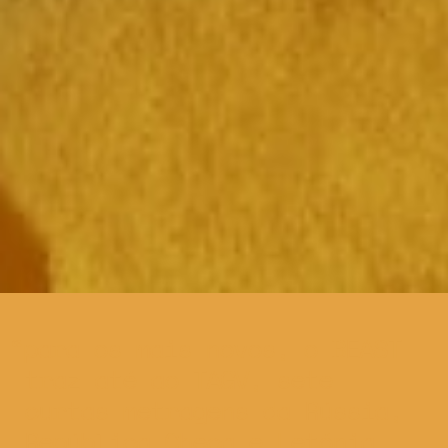
para os mais novos, o BEAST
traz até ao TAGV, sete
curtas metragens da Rússia,
República Checa e Letónia