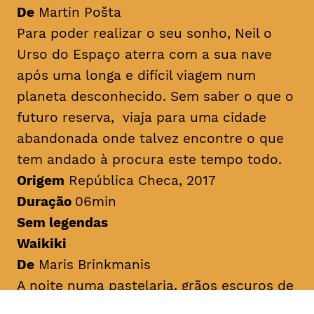
De
Martin Pošta
Para poder realizar o seu sonho, Neil o
Urso do Espaço aterra com a sua nave
após uma longa e difícil viagem num
planeta desconhecido. Sem saber o que o
futuro reserva, viaja para uma cidade
abandonada onde talvez encontre o que
tem andado à procura este tempo todo.
Origem
República Checa, 2017
Duração
06min
Sem legendas
Waikiki
De
Maris Brinkmanis
A noite numa pastelaria, grãos escuros de
cacau e batata-doce caem da prateleira