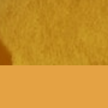
para os mais novos, o BEAST
traz até ao TAGV, sete
curtas metragens da Rússia,
República Checa e Letónia