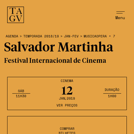
Menu
AGENDA
>
TEMPORADA 2018/19
>
JAN-FEV
>
MUSICAOPERA + 7
Salvador Martinha
Festival Internacional de Cinema
CINEMA
12
DURAÇÃO
SÁB
11H30
1H00
JAN
,2019
VER PREÇOS
COMPRAR
BILHETES