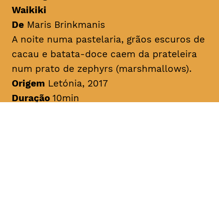
Waikiki
De
Maris Brinkmanis
A noite numa pastelaria, grãos escuros de
cacau e batata-doce caem da prateleira
num prato de
zephyrs
(
marshmallows
).
Origem
Letónia, 2017
Duração
10min
Sem legendas
A Viagem do Piglet
De
Dace Riduze
História sobre o pequeno Piglet que
prefere doces sonecas do que fazer os
seus trabalhos de casa. Chatty Magpie
conta ao pequeno Piglet sobre uns
parentes generosos e ricos da floresta.