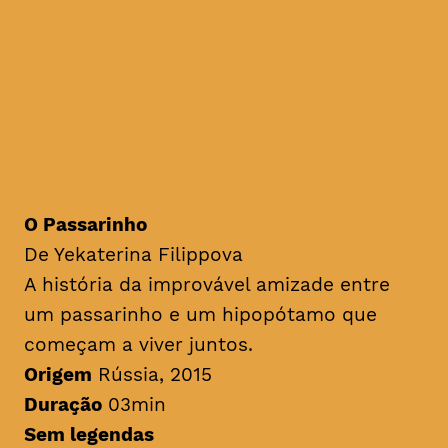
traz até ao TAGV, sete
curtas metragens da Rússia,
República Checa e Letónia
cheias de imaginação,
fantasia e muitas lições
O Passarinho
De Yekaterina Filippova
A história da improvável amizade entre
um passarinho e um hipopótamo que
começam a viver juntos.
Origem
Rússia, 2015
Duração
03min
Sem legendas