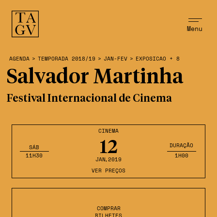
Menu
AGENDA
>
TEMPORADA 2018/19
>
JAN-FEV
>
EXPOSICAO + 8
Salvador Martinha
Festival Internacional de Cinema
CINEMA
12
DURAÇÃO
SÁB
11H30
1H00
JAN
,2019
VER PREÇOS
COMPRAR
BILHETES