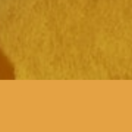
para os mais novos, o BEAST
traz até ao TAGV, sete
curtas metragens da Rússia,
República Checa e Letónia