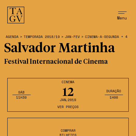
Menu
AGENDA
>
TEMPORADA 2018/19
>
JAN-FEV
>
CINEMA-A-SEGUNDA + 4
Salvador Martinha
Festival Internacional de Cinema
CINEMA
12
DURAÇÃO
SÁB
11H30
1H00
JAN
,2019
VER PREÇOS
COMPRAR
BILHETES