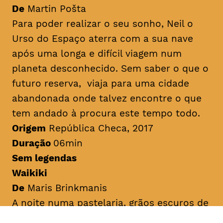
De
Martin Pošta
Para poder realizar o seu sonho, Neil o
Urso do Espaço aterra com a sua nave
após uma longa e difícil viagem num
planeta desconhecido. Sem saber o que o
futuro reserva, viaja para uma cidade
abandonada onde talvez encontre o que
tem andado à procura este tempo todo.
Origem
República Checa, 2017
Duração
06min
Sem legendas
Waikiki
De
Maris Brinkmanis
A noite numa pastelaria, grãos escuros de
cacau e batata-doce caem da prateleira