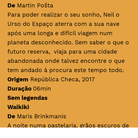
De
Martin Pošta
Para poder realizar o seu sonho, Neil o
Urso do Espaço aterra com a sua nave
após uma longa e difícil viagem num
planeta desconhecido. Sem saber o que o
futuro reserva, viaja para uma cidade
abandonada onde talvez encontre o que
tem andado à procura este tempo todo.
Origem
República Checa, 2017
Duração
06min
Sem legendas
Waikiki
De
Maris Brinkmanis
A noite numa pastelaria, grãos escuros de
cacau e batata-doce caem da prateleira