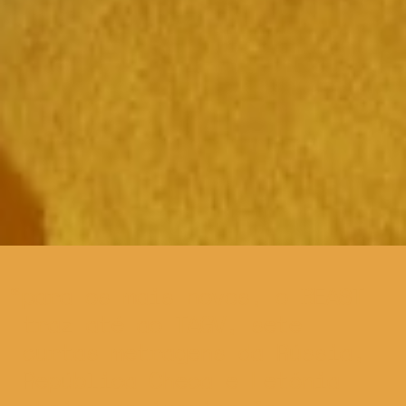
para os mais novos, o BEAST
traz até ao TAGV, sete
curtas metragens da Rússia,
República Checa e Letónia