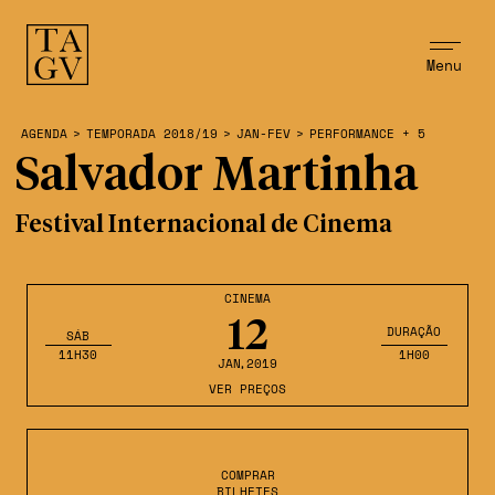
Menu
AGENDA
>
TEMPORADA 2018/19
>
JAN-FEV
>
PERFORMANCE + 5
Salvador Martinha
Festival Internacional de Cinema
CINEMA
12
DURAÇÃO
SÁB
11H30
1H00
JAN
,2019
VER PREÇOS
COMPRAR
BILHETES