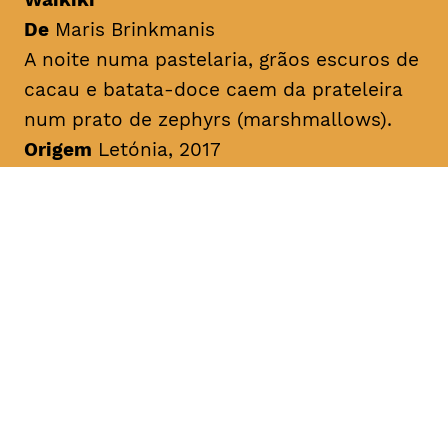
De
Maris Brinkmanis
A noite numa pastelaria, grãos escuros de
cacau e batata-doce caem da prateleira
num prato de
zephyrs
(
marshmallows
).
Origem
Letónia, 2017
Duração
10min
Sem legendas
A Viagem do Piglet
De
Dace Riduze
História sobre o pequeno Piglet que
prefere doces sonecas do que fazer os
seus trabalhos de casa. Chatty Magpie
conta ao pequeno Piglet sobre uns
parentes generosos e ricos da floresta.