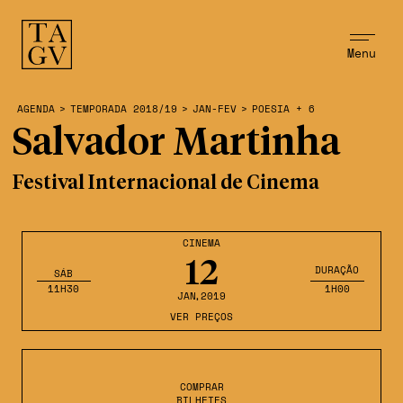
Menu
AGENDA
>
TEMPORADA 2018/19
>
JAN-FEV
>
POESIA + 6
Salvador Martinha
Festival Internacional de Cinema
CINEMA
12
DURAÇÃO
SÁB
11H30
1H00
JAN
,2019
VER PREÇOS
COMPRAR
BILHETES