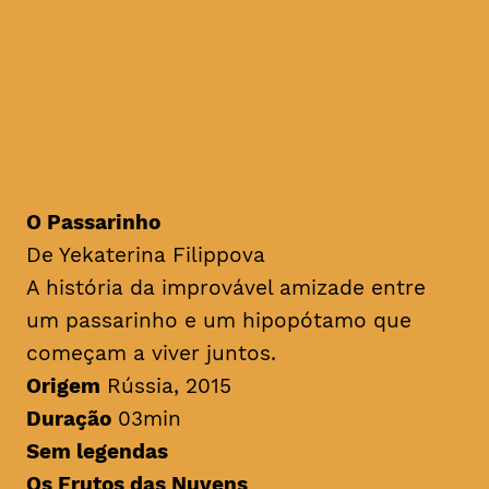
traz até ao TAGV, sete
curtas metragens da Rússia,
República Checa e Letónia
cheias de imaginação,
fantasia e muitas lições
O Passarinho
De Yekaterina Filippova
A história da improvável amizade entre
um passarinho e um hipopótamo que
começam a viver juntos.
Origem
Rússia, 2015
Duração
03min
Sem legendas
Os Frutos das Nuvens