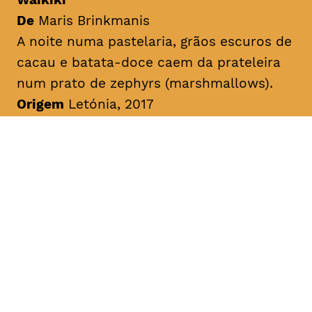
De
Maris Brinkmanis
A noite numa pastelaria, grãos escuros de
cacau e batata-doce caem da prateleira
num prato de
zephyrs
(
marshmallows
).
Origem
Letónia, 2017
Duração
10min
Sem legendas
A Viagem do Piglet
De
Dace Riduze
História sobre o pequeno Piglet que
prefere doces sonecas do que fazer os
seus trabalhos de casa. Chatty Magpie
conta ao pequeno Piglet sobre uns
parentes generosos e ricos da floresta.