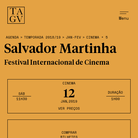
Menu
AGENDA
>
TEMPORADA 2018/19
>
JAN-FEV
>
CINEMA + 5
Salvador Martinha
Festival Internacional de Cinema
CINEMA
12
DURAÇÃO
SÁB
11H30
1H00
JAN
,2019
VER PREÇOS
COMPRAR
BILHETES