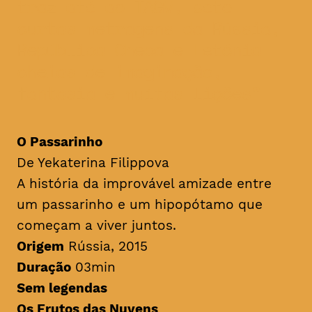
traz até ao TAGV, sete
curtas metragens da Rússia,
República Checa e Letónia
cheias de imaginação,
fantasia e muitas lições
O Passarinho
De Yekaterina Filippova
A história da improvável amizade entre
um passarinho e um hipopótamo que
começam a viver juntos.
Origem
Rússia, 2015
Duração
03min
Sem legendas
Os Frutos das Nuvens