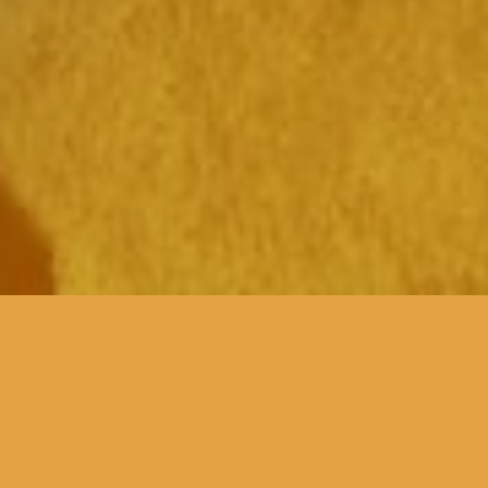
para os mais novos, o BEAST
traz até ao TAGV, sete
curtas metragens da Rússia,
República Checa e Letónia