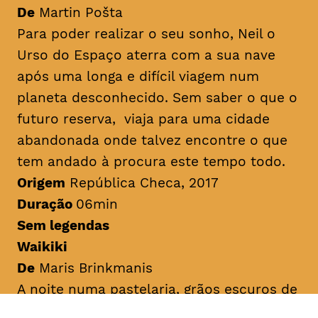
De
Martin Pošta
Para poder realizar o seu sonho, Neil o
Urso do Espaço aterra com a sua nave
após uma longa e difícil viagem num
planeta desconhecido. Sem saber o que o
futuro reserva, viaja para uma cidade
abandonada onde talvez encontre o que
tem andado à procura este tempo todo.
Origem
República Checa, 2017
Duração
06min
Sem legendas
Waikiki
De
Maris Brinkmanis
A noite numa pastelaria, grãos escuros de
cacau e batata-doce caem da prateleira