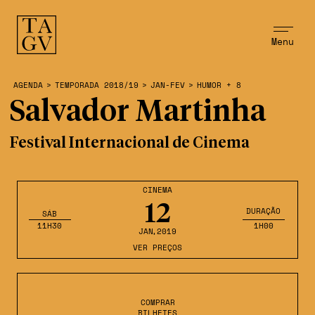
Menu
AGENDA
>
TEMPORADA 2018/19
>
JAN-FEV
>
HUMOR + 8
Salvador Martinha
Festival Internacional de Cinema
CINEMA
12
DURAÇÃO
SÁB
11H30
1H00
JAN
,2019
VER PREÇOS
COMPRAR
BILHETES