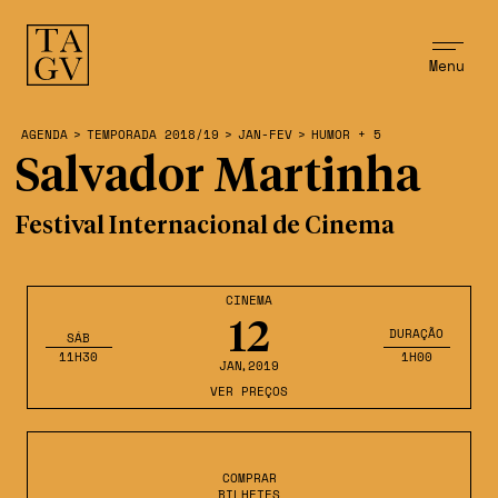
Menu
AGENDA
>
TEMPORADA 2018/19
>
JAN-FEV
>
HUMOR + 5
Salvador Martinha
Festival Internacional de Cinema
CINEMA
12
DURAÇÃO
SÁB
11H30
1H00
JAN
,2019
VER PREÇOS
COMPRAR
BILHETES