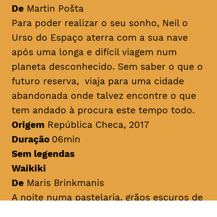
De
Martin Pošta
Para poder realizar o seu sonho, Neil o
Urso do Espaço aterra com a sua nave
após uma longa e difícil viagem num
planeta desconhecido. Sem saber o que o
futuro reserva, viaja para uma cidade
abandonada onde talvez encontre o que
tem andado à procura este tempo todo.
Origem
República Checa, 2017
Duração
06min
Sem legendas
Waikiki
De
Maris Brinkmanis
A noite numa pastelaria, grãos escuros de
cacau e batata-doce caem da prateleira