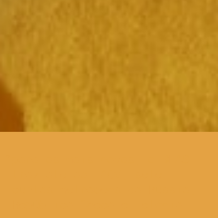
para os mais novos, o BEAST
traz até ao TAGV, sete
curtas metragens da Rússia,
República Checa e Letónia