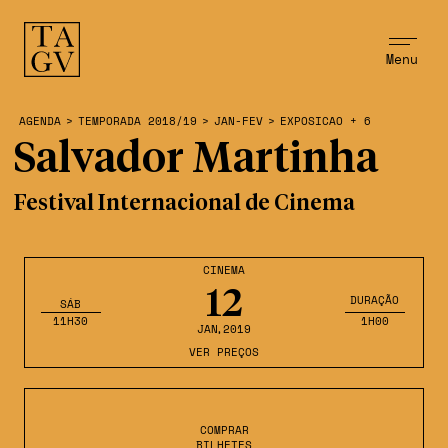
Menu
AGENDA
>
TEMPORADA 2018/19
>
JAN-FEV
>
EXPOSICAO + 6
Salvador Martinha
Festival Internacional de Cinema
CINEMA
12
DURAÇÃO
SÁB
11H30
1H00
JAN
,2019
VER PREÇOS
COMPRAR
BILHETES