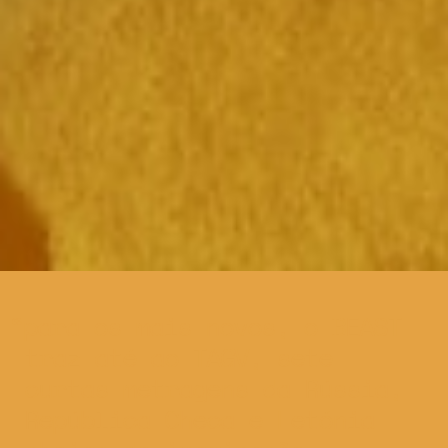
para os mais novos, o BEAST
traz até ao TAGV, sete
curtas metragens da Rússia,
República Checa e Letónia