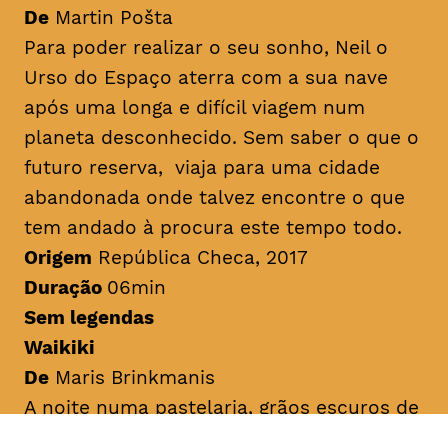
De
Martin Pošta
Para poder realizar o seu sonho, Neil o
Urso do Espaço aterra com a sua nave
após uma longa e difícil viagem num
planeta desconhecido. Sem saber o que o
futuro reserva, viaja para uma cidade
abandonada onde talvez encontre o que
tem andado à procura este tempo todo.
Origem
República Checa, 2017
Duração
06min
Sem legendas
Waikiki
De
Maris Brinkmanis
A noite numa pastelaria, grãos escuros de
cacau e batata-doce caem da prateleira