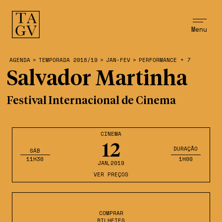
Menu
AGENDA
>
TEMPORADA 2018/19
>
JAN-FEV
>
PERFORMANCE + 7
Salvador Martinha
Festival Internacional de Cinema
CINEMA
12
DURAÇÃO
SÁB
11H30
1H00
JAN
,2019
VER PREÇOS
COMPRAR
BILHETES