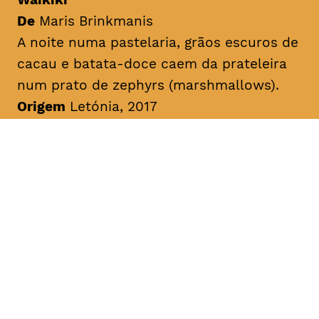
De
Maris Brinkmanis
A noite numa pastelaria, grãos escuros de
cacau e batata-doce caem da prateleira
num prato de
zephyrs
(
marshmallows
).
Origem
Letónia, 2017
Duração
10min
Sem legendas
A Viagem do Piglet
De
Dace Riduze
História sobre o pequeno Piglet que
prefere doces sonecas do que fazer os
seus trabalhos de casa. Chatty Magpie
conta ao pequeno Piglet sobre uns
parentes generosos e ricos da floresta.