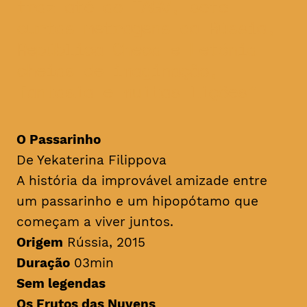
traz até ao TAGV, sete
curtas metragens da Rússia,
República Checa e Letónia
cheias de imaginação,
fantasia e muitas lições
O Passarinho
De Yekaterina Filippova
A história da improvável amizade entre
um passarinho e um hipopótamo que
começam a viver juntos.
Origem
Rússia, 2015
Duração
03min
Sem legendas
Os Frutos das Nuvens