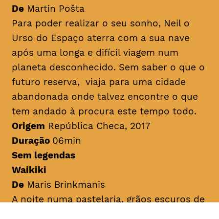
De
Martin Pošta
Para poder realizar o seu sonho, Neil o
Urso do Espaço aterra com a sua nave
após uma longa e difícil viagem num
planeta desconhecido. Sem saber o que o
futuro reserva, viaja para uma cidade
abandonada onde talvez encontre o que
tem andado à procura este tempo todo.
Origem
República Checa, 2017
Duração
06min
Sem legendas
Waikiki
De
Maris Brinkmanis
A noite numa pastelaria, grãos escuros de
cacau e batata-doce caem da prateleira