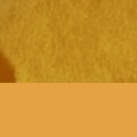
para os mais novos, o BEAST
traz até ao TAGV, sete
curtas metragens da Rússia,
República Checa e Letónia