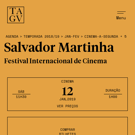
Menu
AGENDA
>
TEMPORADA 2018/19
>
JAN-FEV
>
CINEMA-A-SEGUNDA + 5
Salvador Martinha
Festival Internacional de Cinema
CINEMA
12
DURAÇÃO
SÁB
11H30
1H00
JAN
,2019
VER PREÇOS
COMPRAR
BILHETES