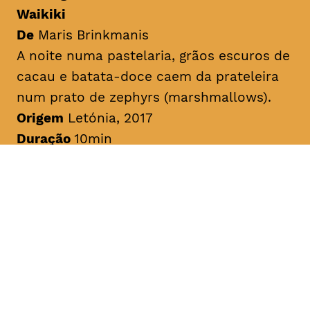
Waikiki
De
Maris Brinkmanis
A noite numa pastelaria, grãos escuros de
cacau e batata-doce caem da prateleira
num prato de
zephyrs
(
marshmallows
).
Origem
Letónia, 2017
Duração
10min
Sem legendas
A Viagem do Piglet
De
Dace Riduze
História sobre o pequeno Piglet que
prefere doces sonecas do que fazer os
seus trabalhos de casa. Chatty Magpie
conta ao pequeno Piglet sobre uns
parentes generosos e ricos da floresta.