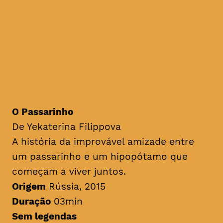
traz até ao TAGV, sete
curtas metragens da Rússia,
República Checa e Letónia
cheias de imaginação,
fantasia e muitas lições
O Passarinho
De Yekaterina Filippova
A história da improvável amizade entre
um passarinho e um hipopótamo que
começam a viver juntos.
Origem
Rússia, 2015
Duração
03min
Sem legendas