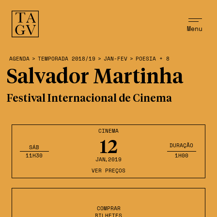
Menu
AGENDA
>
TEMPORADA 2018/19
>
JAN-FEV
>
POESIA + 8
Salvador Martinha
Festival Internacional de Cinema
CINEMA
12
DURAÇÃO
SÁB
11H30
1H00
JAN
,2019
VER PREÇOS
COMPRAR
BILHETES