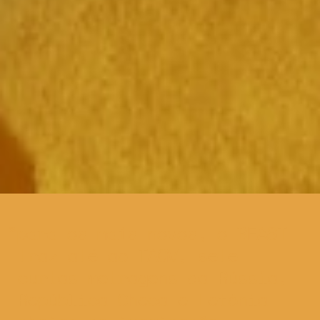
para os mais novos, o BEAST
traz até ao TAGV, sete
curtas metragens da Rússia,
República Checa e Letónia