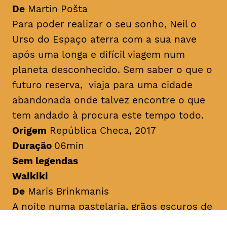
De
Martin Pošta
Para poder realizar o seu sonho, Neil o
Urso do Espaço aterra com a sua nave
após uma longa e difícil viagem num
planeta desconhecido. Sem saber o que o
futuro reserva, viaja para uma cidade
abandonada onde talvez encontre o que
tem andado à procura este tempo todo.
Origem
República Checa, 2017
Duração
06min
Sem legendas
Waikiki
De
Maris Brinkmanis
A noite numa pastelaria, grãos escuros de
cacau e batata-doce caem da prateleira