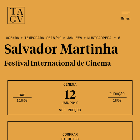
Menu
AGENDA
>
TEMPORADA 2018/19
>
JAN-FEV
>
MUSICAOPERA + 6
Salvador Martinha
Festival Internacional de Cinema
CINEMA
12
DURAÇÃO
SÁB
11H30
1H00
JAN
,2019
VER PREÇOS
COMPRAR
BILHETES