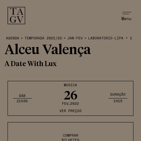
Menu
AGENDA
>
TEMPORADA 2021/22
>
JAN-FEV
>
LABORATORIO-LIPA + 1
Alceu Valença
A Date With Lux
MÚSICA
26
DURAÇÃO
SÁB
21H30
1H15
FEV
,2022
VER PREÇOS
COMPRAR
BILHETES