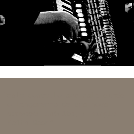
este concerto assinala ainda
o lançamento de uma nova
gravação inédita, o single
Keith Moon