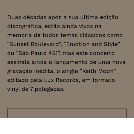
Duas décadas após a sua última edição
discográfica, estão ainda vivos na
memória de todos temas clássicos como
“Sunset Boulevard”, “Emotion and Style”
ou “São Paulo 451”, mas este concerto
assinala ainda o lançamento de uma nova
gravação inédita, o single “Keith Moon”
editado pela Lux Records, em formato
vinyl de 7 polegadas.
DATA
HORÁRIO
26, Fevereiro 2022
21H30