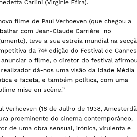
edetta Carlini (Virginie Efira).
novo filme de Paul Verhoeven (que chegou a
abalhar com Jean-Claude Carrière no
gumento), teve a sua estreia mundial na secç
mpetitiva da 74ª edição do Festival de Cannes
 anunciar o filme, o diretor do festival afirmou
 realizador dá-nos uma visão da Idade Média
ótica e faceta, e também política, com uma
blime mise en scène.”
ul Verhoeven (18 de Julho de 1938, Amesterdã
gura proeminente do cinema contemporâneo,
tor de uma obra sensual, irónica, virulenta e