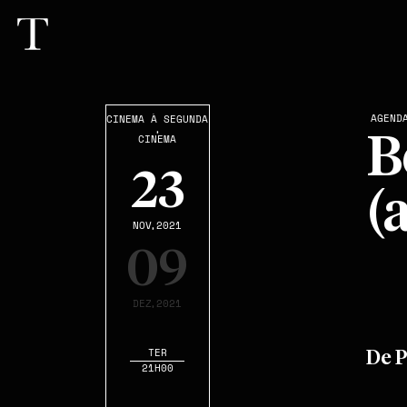
AGEND
CINEMA À SEGUNDA
,
CINEMA
B
23
(
NOV
,2021
09
DEZ
,2021
TER
De 
21H00