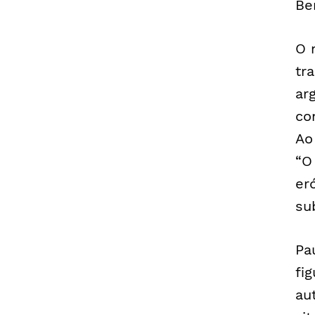
Ben
O 
tr
ar
co
Ao
“O
er
su
Pa
fi
au