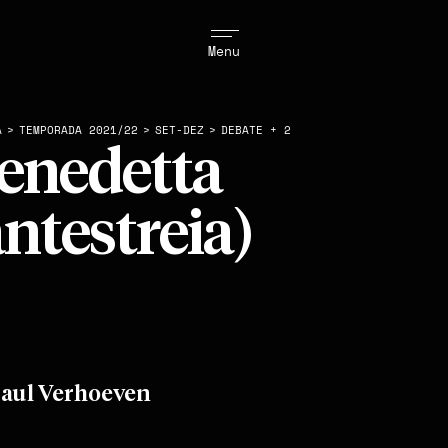
Menu
A
>
TEMPORADA 2021/22
>
SET-DEZ
>
DEBATE + 2
enedetta
antestreia)
Paul Verhoeven