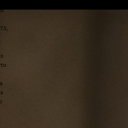
se
is
73,
os
rto
a
as
o