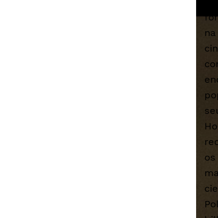
vi
fo
na
ci
co
en
po
se
H
re
os
ma
ci
Po