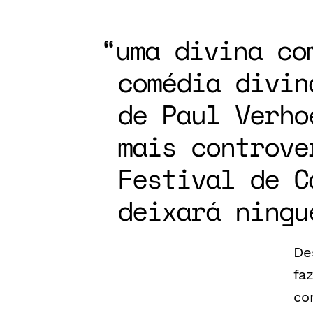
uma divina co
comédia divin
de Paul Verho
mais controve
Festival de C
deixará ningu
De
fa
co