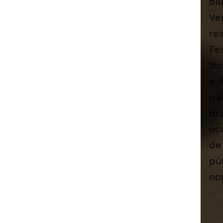
bi
Ve
re
Fe
th
e 
pa
dr
oc
de
pú
no