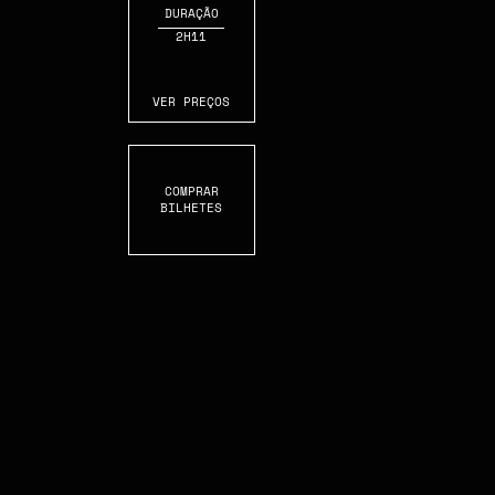
DURAÇÃO
2H11
VER PREÇOS
COMPRAR
BILHETES
C
R
O
L
L