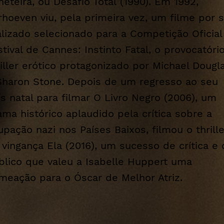
lheteira, ou
Desafio Total
(1990). Em 1992,
rhoeven viu, pela primeira vez, um filme por s
alizado selecionado para a Competição Oficial
stival de Cannes: Instinto Fatal, o provocatóri
riller erótico protagonizado por Michael Dougl
Sharon Stone. Depois de um regresso ao seu
ís natal para filmar
O Livro Negro
(2006), um
ama histórico aplaudido pela crítica sobre a
upação nazi nos Países Baixos, filmou o thrille
 vingança
Ela
(2016), um sucesso de crítica e
blico que valeu a Isabelle Huppert uma
meação para o Óscar de Melhor Atriz.