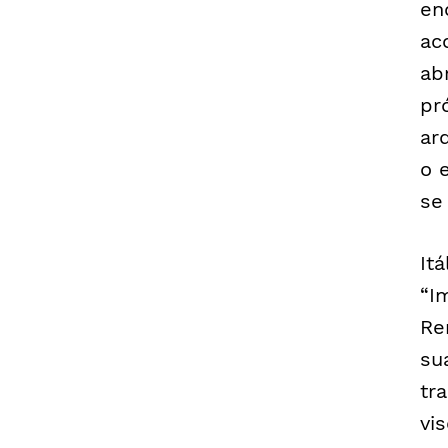
en
ac
ab
pr
ar
o 
se
Itá
“I
Re
su
tr
vi