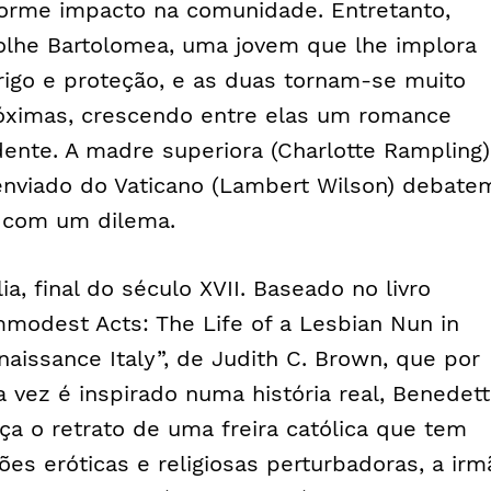
orme impacto na comunidade. Entretanto,
olhe Bartolomea, uma jovem que lhe implora
rigo e proteção, e as duas tornam-se muito
óximas, crescendo entre elas um romance
dente. A madre superiora (Charlotte Rampling)
enviado do Vaticano (Lambert Wilson) debate
 com um dilema.
lia, final do século XVII. Baseado no livro
mmodest Acts: The Life of a Lesbian Nun in
naissance Italy”, de Judith C. Brown, que por
a vez é inspirado numa história real, Benedet
aça o retrato de uma freira católica que tem
sões eróticas e religiosas perturbadoras, a irm