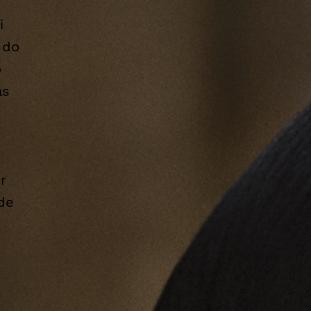
i
 do
o
as
r
 de