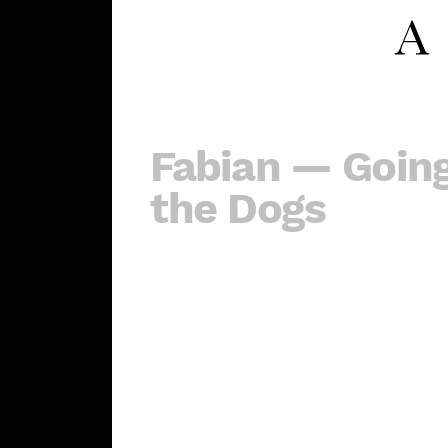
Fabian — Going
the Dogs