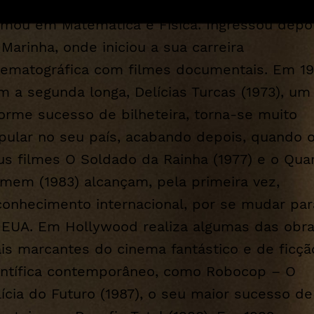
tal, estudou na Universidade de Leiden, onde 
rmou em Matemática e Física. Ingressou depo
 Marinha, onde iniciou a sua carreira
nematográfica com filmes documentais. Em 19
m a segunda longa,
Delícias Turcas
(1973), um
orme sucesso de bilheteira, torna-se muito
pular no seu país, acabando depois, quando 
us filmes
O Soldado da Rainha
(1977) e o
Qua
omem
(1983) alcançam, pela primeira vez,
conhecimento internacional, por se mudar par
 EUA. Em Hollywood realiza algumas das obr
is marcantes do cinema fantástico e de ficçã
entífica contemporâneo, como
Robocop – O
lícia do Futuro
(1987), o seu maior sucesso de