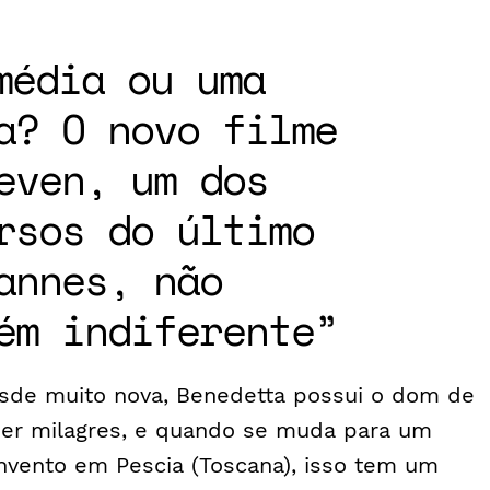
média ou uma
a? O novo filme
even, um dos
rsos do último
annes, não
ém indiferente
sde muito nova, Benedetta possui o dom de
zer milagres, e quando se muda para um
nvento em Pescia (Toscana), isso tem um