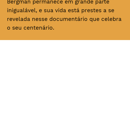
Bergman permanece em grande parte
inigualável, e sua vida está prestes a se
revelada nesse documentário que celebra
o seu centenário.
DATA
HORÁRIO
21, Janeiro 2019
18H30
DURAÇÃO
FAIXA ETÁRIA
PREÇO
1h57
M/12
€4
€3 < 25, Estudante, > 65,
comunidade UC, grupo ≥ 10,
desempregado, parceiras