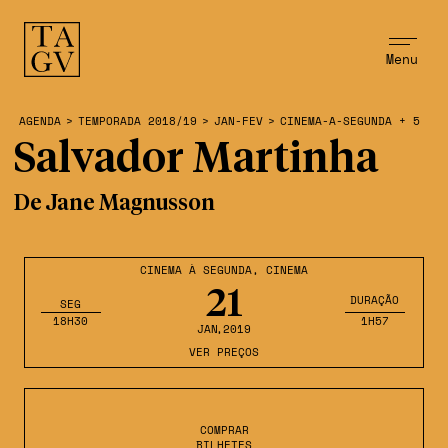
Menu
AGENDA
>
TEMPORADA 2018/19
>
JAN-FEV
>
CINEMA-A-SEGUNDA + 5
Salvador Martinha
De Jane Magnusson
CINEMA À SEGUNDA
,
CINEMA
21
DURAÇÃO
SEG
18H30
1H57
JAN
,2019
VER PREÇOS
COMPRAR
BILHETES