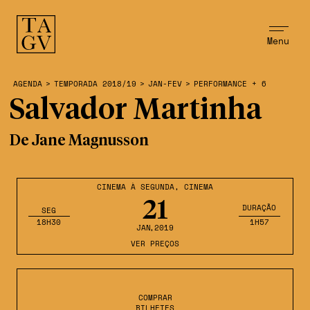
Menu
AGENDA
>
TEMPORADA 2018/19
>
JAN-FEV
>
PERFORMANCE + 6
Salvador Martinha
De Jane Magnusson
CINEMA À SEGUNDA
,
CINEMA
21
DURAÇÃO
SEG
18H30
1H57
JAN
,2019
VER PREÇOS
COMPRAR
BILHETES