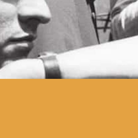
Em termos de cineastas
contemporâneos, Ingmar
Bergman permanece em grande
parte inigualável