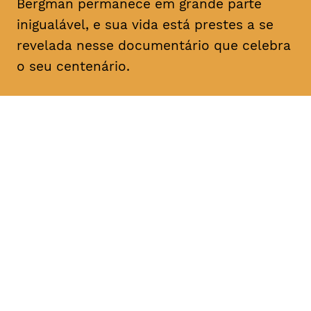
Bergman permanece em grande parte
inigualável, e sua vida está prestes a se
revelada nesse documentário que celebra
o seu centenário.
DATA
HORÁRIO
21, Janeiro 2019
18H30
DURAÇÃO
FAIXA ETÁRIA
PREÇO
1h57
M/12
€4
€3 < 25, Estudante, > 65,
comunidade UC, grupo ≥ 10,
desempregado, parceiras