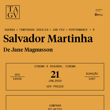
Menu
AGENDA
>
TEMPORADA 2018/19
>
JAN-FEV
>
PERFORMANCE + 5
Salvador Martinha
De Jane Magnusson
CINEMA À SEGUNDA
,
CINEMA
21
DURAÇÃO
SEG
18H30
1H57
JAN
,2019
VER PREÇOS
COMPRAR
BILHETES