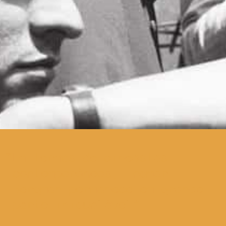
Em termos de cineastas
contemporâneos, Ingmar
Bergman permanece em grande
parte inigualável