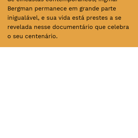
Bergman permanece em grande parte
inigualável, e sua vida está prestes a se
revelada nesse documentário que celebra
o seu centenário.
DATA
HORÁRIO
21, Janeiro 2019
18H30
DURAÇÃO
FAIXA ETÁRIA
PREÇO
1h57
M/12
€4
€3 < 25, Estudante, > 65,
comunidade UC, grupo ≥ 10,