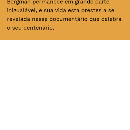
Bergman permanece em grande parte
inigualável, e sua vida está prestes a se
revelada nesse documentário que celebra
o seu centenário.
DATA
HORÁRIO
21, Janeiro 2019
18H30
DURAÇÃO
FAIXA ETÁRIA
PREÇO
1h57
M/12
€4
€3 < 25, Estudante, > 65,
comunidade UC, grupo ≥ 10,
desempregado, parceiras