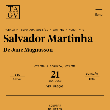
Menu
AGENDA
>
TEMPORADA 2018/19
>
JAN-FEV
>
HUMOR + 9
Salvador Martinha
De Jane Magnusson
CINEMA À SEGUNDA
,
CINEMA
21
DURAÇÃO
SEG
18H30
1H57
JAN
,2019
VER PREÇOS
COMPRAR
BILHETES