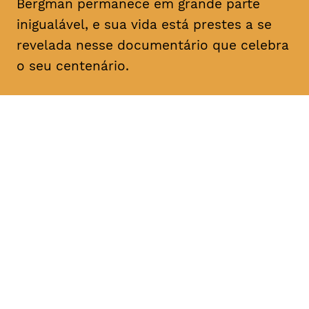
Bergman permanece em grande parte
inigualável, e sua vida está prestes a se
revelada nesse documentário que celebra
o seu centenário.
DATA
HORÁRIO
21, Janeiro 2019
18H30
DURAÇÃO
FAIXA ETÁRIA
PREÇO
1h57
M/12
€4
€3 < 25, Estudante, > 65,
comunidade UC, grupo ≥ 10,
desempregado, parceiras