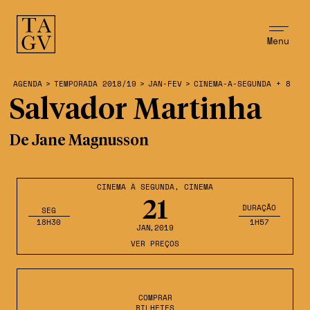
Menu
AGENDA
>
TEMPORADA 2018/19
>
JAN-FEV
>
CINEMA-A-SEGUNDA + 8
Salvador Martinha
De Jane Magnusson
CINEMA À SEGUNDA
,
CINEMA
21
DURAÇÃO
SEG
18H30
1H57
JAN
,2019
VER PREÇOS
COMPRAR
BILHETES