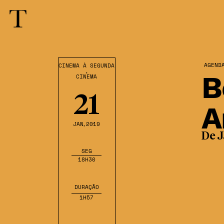
AGEND
CINEMA À SEGUNDA
,
B
CINEMA
21
A
JAN
,2019
De 
SEG
18H30
DURAÇÃO
1H57