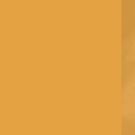
S
C
R
O
L
L