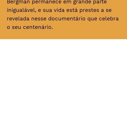
Bergman permanece em grande parte
inigualável, e sua vida está prestes a se
revelada nesse documentário que celebra
o seu centenário.
DATA
HORÁRIO
21, Janeiro 2019
18H30
DURAÇÃO
FAIXA ETÁRIA
PREÇO
1h57
M/12
€4
€3 < 25, Estudante, > 65,
comunidade UC, grupo ≥ 10,
desempregado, parceiras