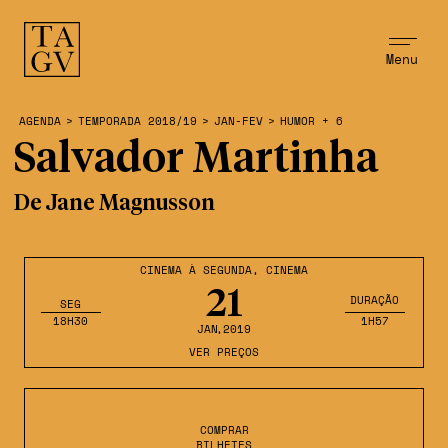
Menu
AGENDA
>
TEMPORADA 2018/19
>
JAN-FEV
>
HUMOR + 6
Salvador Martinha
De Jane Magnusson
CINEMA À SEGUNDA
,
CINEMA
21
DURAÇÃO
SEG
18H30
1H57
JAN
,2019
VER PREÇOS
COMPRAR
BILHETES